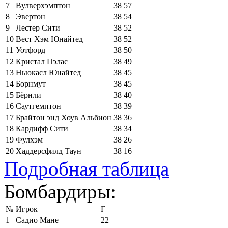
7
Вулверхэмптон
38
57
8
Эвертон
38
54
9
Лестер Сити
38
52
10
Вест Хэм Юнайтед
38
52
11
Уотфорд
38
50
12
Кристал Пэлас
38
49
13
Ньюкасл Юнайтед
38
45
14
Борнмут
38
45
15
Бёрнли
38
40
16
Саутгемптон
38
39
17
Брайтон энд Хоув Альбион
38
36
18
Кардифф Сити
38
34
19
Фулхэм
38
26
20
Хаддерсфилд Таун
38
16
Подробная таблица
Бомбардиры:
№
Игрок
Г
1
Садио Мане
22