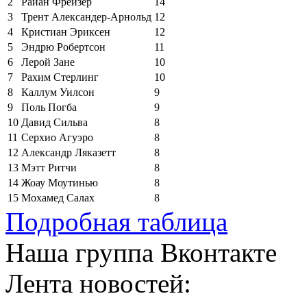
2
Райан Фрейзер
14
3
Трент Александер-Арнольд
12
4
Кристиан Эриксен
12
5
Эндрю Робертсон
11
6
Лерой Зане
10
7
Рахим Стерлинг
10
8
Каллум Уилсон
9
9
Поль Погба
9
10
Давид Сильва
8
11
Серхио Агуэро
8
12
Александр Ляказетт
8
13
Мэтт Ритчи
8
14
Жоау Моутинью
8
15
Мохамед Салах
8
Подробная таблица
Наша группа Вконтакте
Лента новостей: