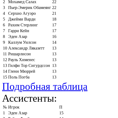
2
Мохамед Салах
22
3
Пьер-Эмерик Обамеянг
22
4
Серхио Агуэро
21
5
Джейми Варди
18
6
Рахим Стерлинг
17
7
Гарри Кейн
17
8
Эден Азар
16
9
Каллум Уилсон
14
10
Александр Ляказетт
13
11
Ришарлисон
13
12
Рауль Хименес
13
13
Гилфи Тор Сигурдссон
13
14
Гленн Мюррей
13
15
Поль Погба
13
Подробная таблица
Ассистенты:
№
Игрок
П
1
Эден Азар
15