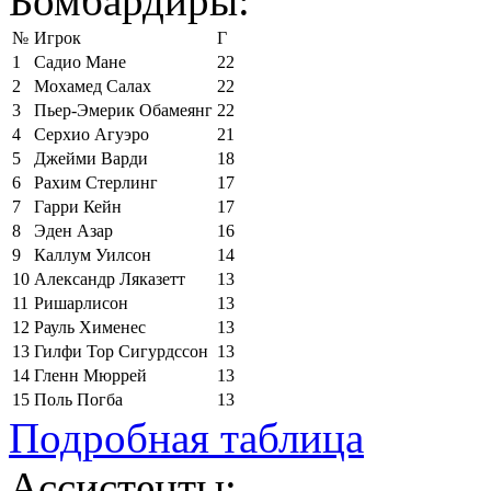
Бомбардиры:
№
Игрок
Г
1
Садио Мане
22
2
Мохамед Салах
22
3
Пьер-Эмерик Обамеянг
22
4
Серхио Агуэро
21
5
Джейми Варди
18
6
Рахим Стерлинг
17
7
Гарри Кейн
17
8
Эден Азар
16
9
Каллум Уилсон
14
10
Александр Ляказетт
13
11
Ришарлисон
13
12
Рауль Хименес
13
13
Гилфи Тор Сигурдссон
13
14
Гленн Мюррей
13
15
Поль Погба
13
Подробная таблица
Ассистенты: