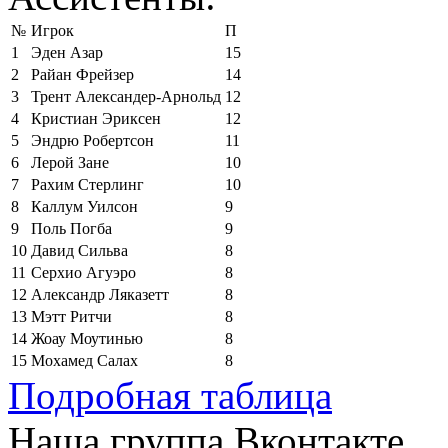
№
Игрок
П
1
Эден Азар
15
2
Райан Фрейзер
14
3
Трент Александер-Арнольд
12
4
Кристиан Эриксен
12
5
Эндрю Робертсон
11
6
Лерой Зане
10
7
Рахим Стерлинг
10
8
Каллум Уилсон
9
9
Поль Погба
9
10
Давид Сильва
8
11
Серхио Агуэро
8
12
Александр Ляказетт
8
13
Мэтт Ритчи
8
14
Жоау Моутинью
8
15
Мохамед Салах
8
Подробная таблица
Наша группа Вконтакте