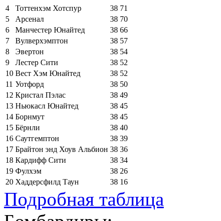
4
Тоттенхэм Хотспур
38
71
5
Арсенал
38
70
6
Манчестер Юнайтед
38
66
7
Вулверхэмптон
38
57
8
Эвертон
38
54
9
Лестер Сити
38
52
10
Вест Хэм Юнайтед
38
52
11
Уотфорд
38
50
12
Кристал Пэлас
38
49
13
Ньюкасл Юнайтед
38
45
14
Борнмут
38
45
15
Бёрнли
38
40
16
Саутгемптон
38
39
17
Брайтон энд Хоув Альбион
38
36
18
Кардифф Сити
38
34
19
Фулхэм
38
26
20
Хаддерсфилд Таун
38
16
Подробная таблица