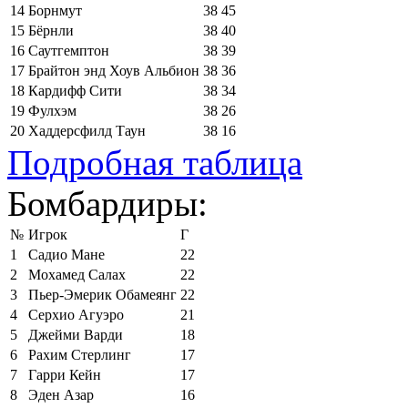
14
Борнмут
38
45
15
Бёрнли
38
40
16
Саутгемптон
38
39
17
Брайтон энд Хоув Альбион
38
36
18
Кардифф Сити
38
34
19
Фулхэм
38
26
20
Хаддерсфилд Таун
38
16
Подробная таблица
Бомбардиры:
№
Игрок
Г
1
Садио Мане
22
2
Мохамед Салах
22
3
Пьер-Эмерик Обамеянг
22
4
Серхио Агуэро
21
5
Джейми Варди
18
6
Рахим Стерлинг
17
7
Гарри Кейн
17
8
Эден Азар
16