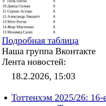
9
Поль Погба
9
10
Давид Сильва
8
11
Серхио Агуэро
8
12
Александр Ляказетт
8
13
Мэтт Ритчи
8
14
Жоау Моутинью
8
15
Мохамед Салах
8
Подробная таблица
Наша группа Вконтакте
Лента новостей:
18.2.2026, 15:03
Тоттенхэм 2025/26: 16-