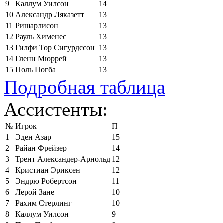
9
Каллум Уилсон
14
10
Александр Ляказетт
13
11
Ришарлисон
13
12
Рауль Хименес
13
13
Гилфи Тор Сигурдссон
13
14
Гленн Мюррей
13
15
Поль Погба
13
Подробная таблица
Ассистенты:
№
Игрок
П
1
Эден Азар
15
2
Райан Фрейзер
14
3
Трент Александер-Арнольд
12
4
Кристиан Эриксен
12
5
Эндрю Робертсон
11
6
Лерой Зане
10
7
Рахим Стерлинг
10
8
Каллум Уилсон
9