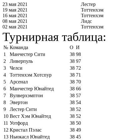
23 мая 2021
Лестер
19 мая 2021
Тоттенхэм
16 мая 2021
Тоттенхэм
08 мая 2021
Лидс
02 мая 2021
Тоттенхэм
Турнирная таблица:
№
Команда
О
И
1
Манчестер Сити
38
98
2
Ливерпуль
38
97
3
Челси
38
72
4
Тоттенхэм Хотспур
38
71
5
Арсенал
38
70
6
Манчестер Юнайтед
38
66
7
Вулверхэмптон
38
57
8
Эвертон
38
54
9
Лестер Сити
38
52
10
Вест Хэм Юнайтед
38
52
11
Уотфорд
38
50
12
Кристал Пэлас
38
49
13
Ньюкасл Юнайтед
38
45