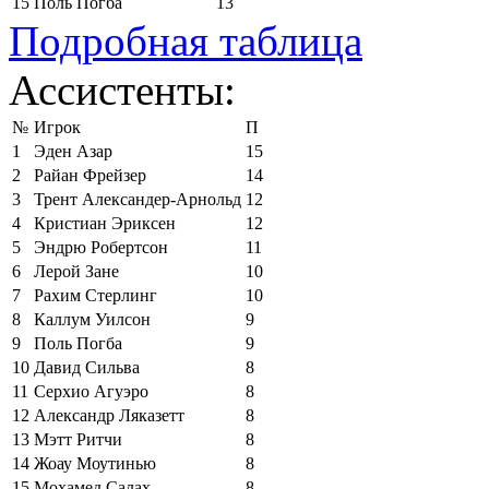
15
Поль Погба
13
Подробная таблица
Ассистенты:
№
Игрок
П
1
Эден Азар
15
2
Райан Фрейзер
14
3
Трент Александер-Арнольд
12
4
Кристиан Эриксен
12
5
Эндрю Робертсон
11
6
Лерой Зане
10
7
Рахим Стерлинг
10
8
Каллум Уилсон
9
9
Поль Погба
9
10
Давид Сильва
8
11
Серхио Агуэро
8
12
Александр Ляказетт
8
13
Мэтт Ритчи
8
14
Жоау Моутинью
8
15
Мохамед Салах
8