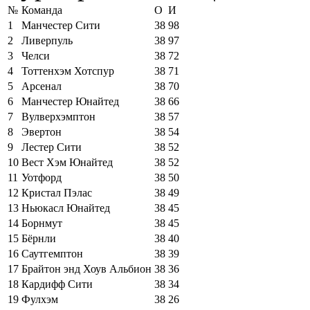
№
Команда
О
И
1
Манчестер Сити
38
98
2
Ливерпуль
38
97
3
Челси
38
72
4
Тоттенхэм Хотспур
38
71
5
Арсенал
38
70
6
Манчестер Юнайтед
38
66
7
Вулверхэмптон
38
57
8
Эвертон
38
54
9
Лестер Сити
38
52
10
Вест Хэм Юнайтед
38
52
11
Уотфорд
38
50
12
Кристал Пэлас
38
49
13
Ньюкасл Юнайтед
38
45
14
Борнмут
38
45
15
Бёрнли
38
40
16
Саутгемптон
38
39
17
Брайтон энд Хоув Альбион
38
36
18
Кардифф Сити
38
34
19
Фулхэм
38
26