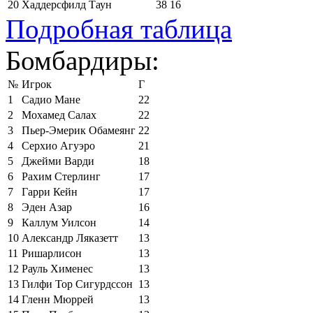
20
Хаддерсфилд Таун
38
16
Подробная таблица
Бомбардиры:
№
Игрок
Г
1
Садио Мане
22
2
Мохамед Салах
22
3
Пьер-Эмерик Обамеянг
22
4
Серхио Агуэро
21
5
Джейми Варди
18
6
Рахим Стерлинг
17
7
Гарри Кейн
17
8
Эден Азар
16
9
Каллум Уилсон
14
10
Александр Ляказетт
13
11
Ришарлисон
13
12
Рауль Хименес
13
13
Гилфи Тор Сигурдссон
13
14
Гленн Мюррей
13