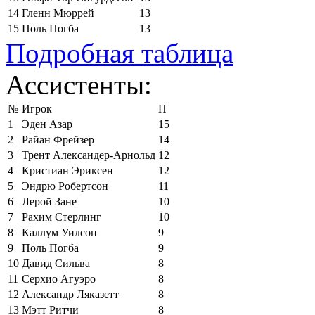
14
Гленн Мюррей
13
15
Поль Погба
13
Подробная таблица
Ассистенты:
№
Игрок
П
1
Эден Азар
15
2
Райан Фрейзер
14
3
Трент Александер-Арнольд
12
4
Кристиан Эриксен
12
5
Эндрю Робертсон
11
6
Лерой Зане
10
7
Рахим Стерлинг
10
8
Каллум Уилсон
9
9
Поль Погба
9
10
Давид Сильва
8
11
Серхио Агуэро
8
12
Александр Ляказетт
8
13
Мэтт Ритчи
8