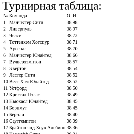
Турнирная таблица:
№
Команда
О
И
1
Манчестер Сити
38
98
2
Ливерпуль
38
97
3
Челси
38
72
4
Тоттенхэм Хотспур
38
71
5
Арсенал
38
70
6
Манчестер Юнайтед
38
66
7
Вулверхэмптон
38
57
8
Эвертон
38
54
9
Лестер Сити
38
52
10
Вест Хэм Юнайтед
38
52
11
Уотфорд
38
50
12
Кристал Пэлас
38
49
13
Ньюкасл Юнайтед
38
45
14
Борнмут
38
45
15
Бёрнли
38
40
16
Саутгемптон
38
39
17
Брайтон энд Хоув Альбион
38
36