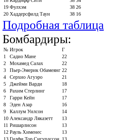
18
Кардифф Сити
38
34
19
Фулхэм
38
26
20
Хаддерсфилд Таун
38
16
Подробная таблица
Бомбардиры:
№
Игрок
Г
1
Садио Мане
22
2
Мохамед Салах
22
3
Пьер-Эмерик Обамеянг
22
4
Серхио Агуэро
21
5
Джейми Варди
18
6
Рахим Стерлинг
17
7
Гарри Кейн
17
8
Эден Азар
16
9
Каллум Уилсон
14
10
Александр Ляказетт
13
11
Ришарлисон
13
12
Рауль Хименес
13
13
Гилфи Тор Сигурдссон
13