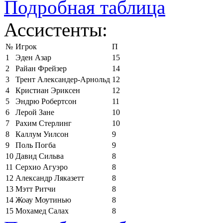
Подробная таблица
Ассистенты:
№
Игрок
П
1
Эден Азар
15
2
Райан Фрейзер
14
3
Трент Александер-Арнольд
12
4
Кристиан Эриксен
12
5
Эндрю Робертсон
11
6
Лерой Зане
10
7
Рахим Стерлинг
10
8
Каллум Уилсон
9
9
Поль Погба
9
10
Давид Сильва
8
11
Серхио Агуэро
8
12
Александр Ляказетт
8
13
Мэтт Ритчи
8
14
Жоау Моутинью
8
15
Мохамед Салах
8