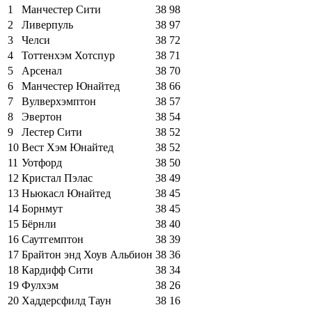
1
Манчестер Сити
38
98
2
Ливерпуль
38
97
3
Челси
38
72
4
Тоттенхэм Хотспур
38
71
5
Арсенал
38
70
6
Манчестер Юнайтед
38
66
7
Вулверхэмптон
38
57
8
Эвертон
38
54
9
Лестер Сити
38
52
10
Вест Хэм Юнайтед
38
52
11
Уотфорд
38
50
12
Кристал Пэлас
38
49
13
Ньюкасл Юнайтед
38
45
14
Борнмут
38
45
15
Бёрнли
38
40
16
Саутгемптон
38
39
17
Брайтон энд Хоув Альбион
38
36
18
Кардифф Сити
38
34
19
Фулхэм
38
26
20
Хаддерсфилд Таун
38
16