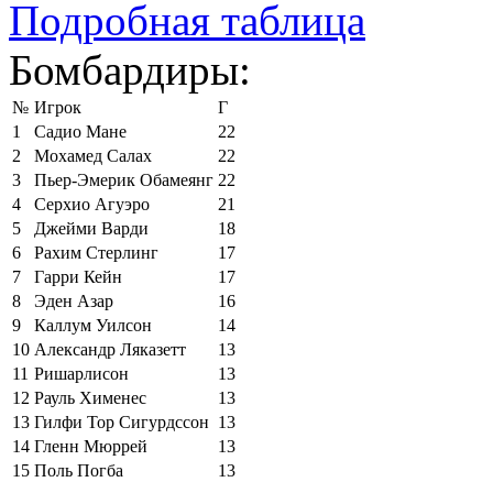
Подробная таблица
Бомбардиры:
№
Игрок
Г
1
Садио Мане
22
2
Мохамед Салах
22
3
Пьер-Эмерик Обамеянг
22
4
Серхио Агуэро
21
5
Джейми Варди
18
6
Рахим Стерлинг
17
7
Гарри Кейн
17
8
Эден Азар
16
9
Каллум Уилсон
14
10
Александр Ляказетт
13
11
Ришарлисон
13
12
Рауль Хименес
13
13
Гилфи Тор Сигурдссон
13
14
Гленн Мюррей
13
15
Поль Погба
13