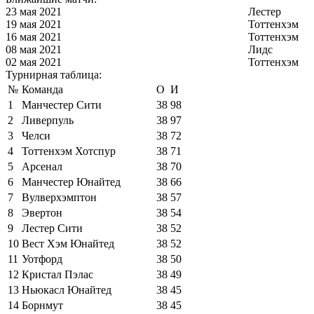
23 мая 2021
Лестер
19 мая 2021
Тоттенхэм
16 мая 2021
Тоттенхэм
08 мая 2021
Лидс
02 мая 2021
Тоттенхэм
Турнирная таблица:
№
Команда
О
И
1
Манчестер Сити
38
98
2
Ливерпуль
38
97
3
Челси
38
72
4
Тоттенхэм Хотспур
38
71
5
Арсенал
38
70
6
Манчестер Юнайтед
38
66
7
Вулверхэмптон
38
57
8
Эвертон
38
54
9
Лестер Сити
38
52
10
Вест Хэм Юнайтед
38
52
11
Уотфорд
38
50
12
Кристал Пэлас
38
49
13
Ньюкасл Юнайтед
38
45
14
Борнмут
38
45