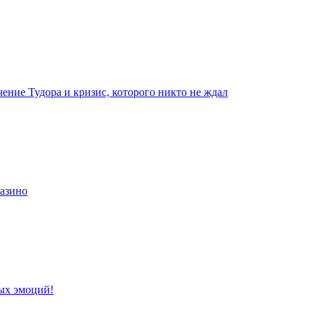
чение Тудора и кризис, которого никто не ждал
казино
ых эмоций!