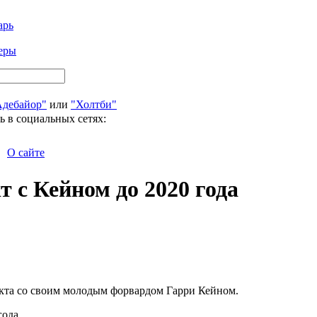
арь
еры
Адебайор"
или
"Холтби"
ь в социальных сетях:
О сайте
 с Кейном до 2020 года
кта со своим молодым форвардом Гарри Кейном.
ода.