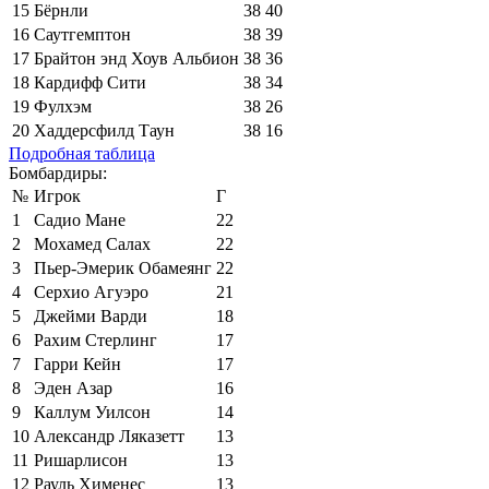
15
Бёрнли
38
40
16
Саутгемптон
38
39
17
Брайтон энд Хоув Альбион
38
36
18
Кардифф Сити
38
34
19
Фулхэм
38
26
20
Хаддерсфилд Таун
38
16
Подробная таблица
Бомбардиры:
№
Игрок
Г
1
Садио Мане
22
2
Мохамед Салах
22
3
Пьер-Эмерик Обамеянг
22
4
Серхио Агуэро
21
5
Джейми Варди
18
6
Рахим Стерлинг
17
7
Гарри Кейн
17
8
Эден Азар
16
9
Каллум Уилсон
14
10
Александр Ляказетт
13
11
Ришарлисон
13
12
Рауль Хименес
13