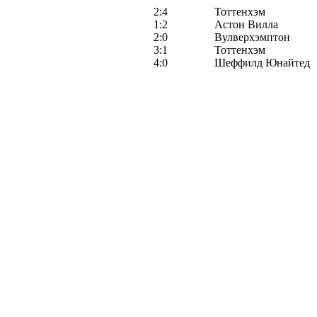
2:4
Тоттенхэм
1:2
Астон Вилла
2:0
Вулверхэмптон
3:1
Тоттенхэм
4:0
Шеффилд Юнайтед