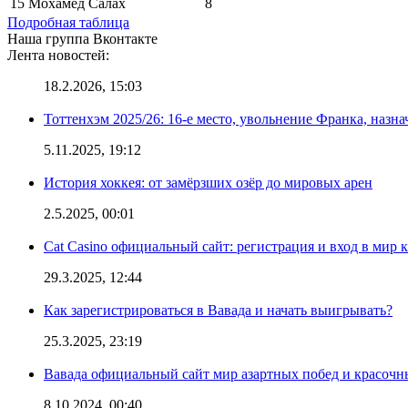
15
Мохамед Салах
8
Подробная таблица
Наша группа Вконтакте
Лента новостей:
18.2.2026, 15:03
Тоттенхэм 2025/26: 16-е место, увольнение Франка, назна
5.11.2025, 19:12
История хоккея: от замёрзших озёр до мировых арен
2.5.2025, 00:01
Cat Casino официальный сайт: регистрация и вход в мир 
29.3.2025, 12:44
Как зарегистрироваться в Вавада и начать выигрывать?
25.3.2025, 23:19
Вавада официальный сайт мир азартных побед и красочн
8.10.2024, 00:40