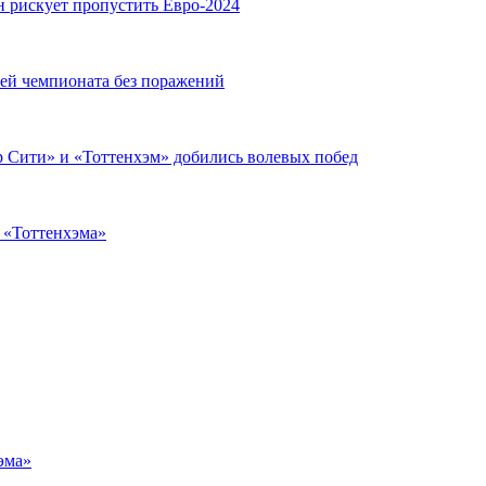
н рискует пропустить Евро-2024
чей чемпионата без поражений
 Сити» и «Тоттенхэм» добились волевых побед
з «Тоттенхэма»
эма»