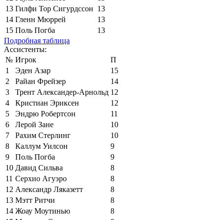
13
Гилфи Тор Сигурдссон
13
14
Гленн Мюррей
13
15
Поль Погба
13
Подробная таблица
Ассистенты:
№
Игрок
П
1
Эден Азар
15
2
Райан Фрейзер
14
3
Трент Александер-Арнольд
12
4
Кристиан Эриксен
12
5
Эндрю Робертсон
11
6
Лерой Зане
10
7
Рахим Стерлинг
10
8
Каллум Уилсон
9
9
Поль Погба
9
10
Давид Сильва
8
11
Серхио Агуэро
8
12
Александр Ляказетт
8
13
Мэтт Ритчи
8
14
Жоау Моутинью
8