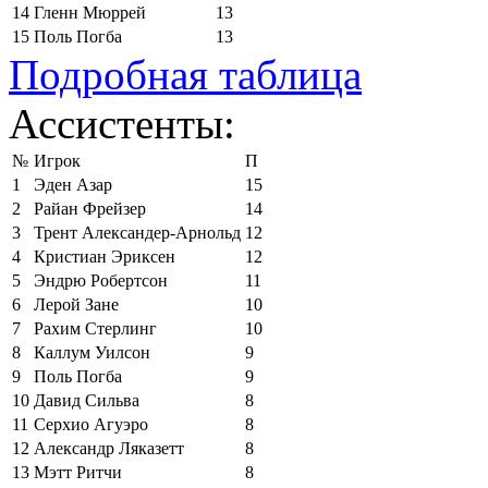
14
Гленн Мюррей
13
15
Поль Погба
13
Подробная таблица
Ассистенты:
№
Игрок
П
1
Эден Азар
15
2
Райан Фрейзер
14
3
Трент Александер-Арнольд
12
4
Кристиан Эриксен
12
5
Эндрю Робертсон
11
6
Лерой Зане
10
7
Рахим Стерлинг
10
8
Каллум Уилсон
9
9
Поль Погба
9
10
Давид Сильва
8
11
Серхио Агуэро
8
12
Александр Ляказетт
8
13
Мэтт Ритчи
8