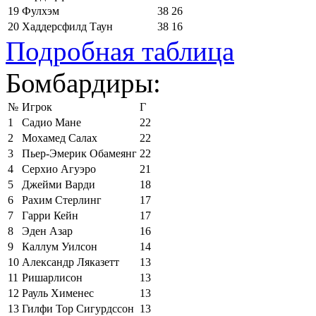
19
Фулхэм
38
26
20
Хаддерсфилд Таун
38
16
Подробная таблица
Бомбардиры:
№
Игрок
Г
1
Садио Мане
22
2
Мохамед Салах
22
3
Пьер-Эмерик Обамеянг
22
4
Серхио Агуэро
21
5
Джейми Варди
18
6
Рахим Стерлинг
17
7
Гарри Кейн
17
8
Эден Азар
16
9
Каллум Уилсон
14
10
Александр Ляказетт
13
11
Ришарлисон
13
12
Рауль Хименес
13
13
Гилфи Тор Сигурдссон
13