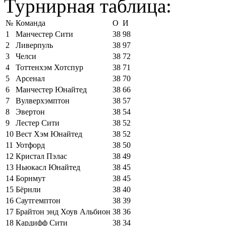
Турнирная таблица:
№
Команда
О
И
1
Манчестер Сити
38
98
2
Ливерпуль
38
97
3
Челси
38
72
4
Тоттенхэм Хотспур
38
71
5
Арсенал
38
70
6
Манчестер Юнайтед
38
66
7
Вулверхэмптон
38
57
8
Эвертон
38
54
9
Лестер Сити
38
52
10
Вест Хэм Юнайтед
38
52
11
Уотфорд
38
50
12
Кристал Пэлас
38
49
13
Ньюкасл Юнайтед
38
45
14
Борнмут
38
45
15
Бёрнли
38
40
16
Саутгемптон
38
39
17
Брайтон энд Хоув Альбион
38
36
18
Кардифф Сити
38
34