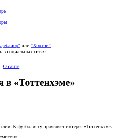
арь
еры
Адебайор"
или
"Холтби"
ь в социальных сетях:
О сайте
я в «Тоттенхэме»
лии. К футболисту проявляет интерес «Тоттенхэм».
гемптон».