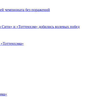
чей чемпионата без поражений
 Сити» и «Тоттенхэм» добились волевых побед
з «Тоттенхэма»
эма»