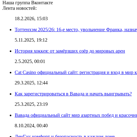
Наша группа Вконтакте
Лента новостей:
18.2.2026, 15:03
Тоттенхэм 2025/26: 16-е место, увольнение Франка, назна
5.11.2025, 19:12
История хоккея: от замёрзших озёр до мировых арен
2.5.2025, 00:01
Cat Casino официальный сайт: регистрация и вход в мир 
29.3.2025, 12:44
Как зарегистрироваться в Вавада и начать выигрывать?
25.3.2025, 23:19
Вавада официальный сайт мир азартных побед и красочн
8.10.2024, 00:40
ЛенГаз: комфорт и безопасность в каждом доме