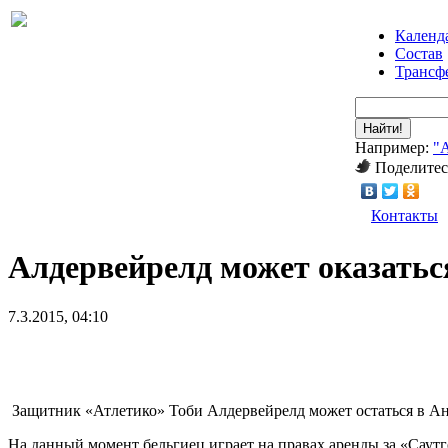
Календ
Состав
Трансф
Найти!
Например:
"
Поделитес
Контакты
Алдервейрелд может оказатьс
7.3.2015, 04:10
Защитник «Атлетико» Тоби Алдервейрелд может остаться в Анг
На данный момент бельгиец играет на правах аренды за «Саут