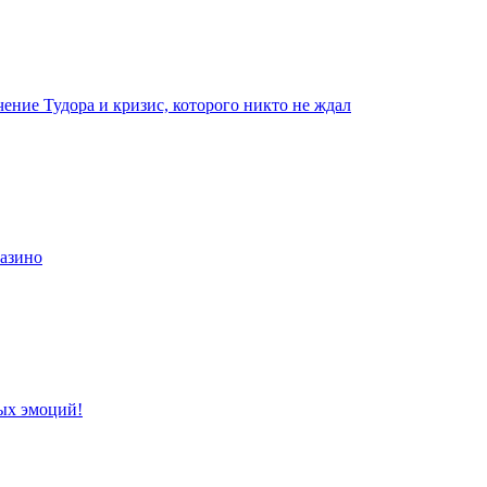
чение Тудора и кризис, которого никто не ждал
казино
ых эмоций!