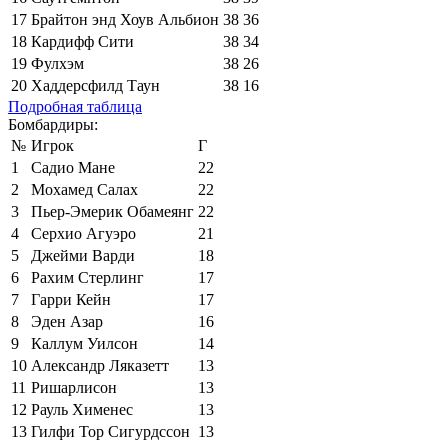
17
Брайтон энд Хоув Альбион
38
36
18
Кардифф Сити
38
34
19
Фулхэм
38
26
20
Хаддерсфилд Таун
38
16
Подробная таблица
Бомбардиры:
№
Игрок
Г
1
Садио Мане
22
2
Мохамед Салах
22
3
Пьер-Эмерик Обамеянг
22
4
Серхио Агуэро
21
5
Джейми Варди
18
6
Рахим Стерлинг
17
7
Гарри Кейн
17
8
Эден Азар
16
9
Каллум Уилсон
14
10
Александр Ляказетт
13
11
Ришарлисон
13
12
Рауль Хименес
13
13
Гилфи Тор Сигурдссон
13