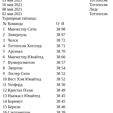
19 мая 2021
Тоттенхэм
16 мая 2021
Тоттенхэм
08 мая 2021
Лидс
02 мая 2021
Тоттенхэм
Турнирная таблица:
№
Команда
О
И
1
Манчестер Сити
38
98
2
Ливерпуль
38
97
3
Челси
38
72
4
Тоттенхэм Хотспур
38
71
5
Арсенал
38
70
6
Манчестер Юнайтед
38
66
7
Вулверхэмптон
38
57
8
Эвертон
38
54
9
Лестер Сити
38
52
10
Вест Хэм Юнайтед
38
52
11
Уотфорд
38
50
12
Кристал Пэлас
38
49
13
Ньюкасл Юнайтед
38
45
14
Борнмут
38
45
15
Бёрнли
38
40
16
Саутгемптон
38
39