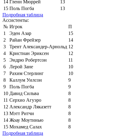
14
Гленн Мюррей
13
15
Поль Погба
13
Подробная таблица
Ассистенты:
№
Игрок
П
1
Эден Азар
15
2
Райан Фрейзер
14
3
Трент Александер-Арнольд
12
4
Кристиан Эриксен
12
5
Эндрю Робертсон
11
6
Лерой Зане
10
7
Рахим Стерлинг
10
8
Каллум Уилсон
9
9
Поль Погба
9
10
Давид Сильва
8
11
Серхио Агуэро
8
12
Александр Ляказетт
8
13
Мэтт Ритчи
8
14
Жоау Моутинью
8
15
Мохамед Салах
8
Подробная таблица