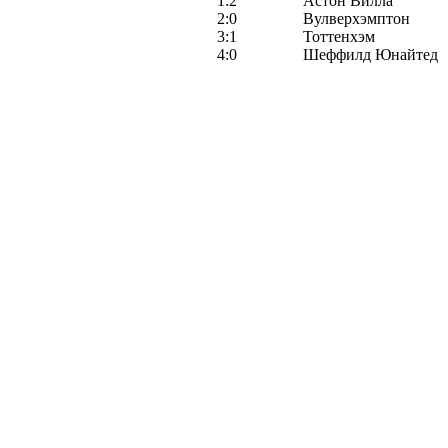
1:2
Астон Вилла
2:0
Вулверхэмптон
3:1
Тоттенхэм
4:0
Шеффилд Юнайтед