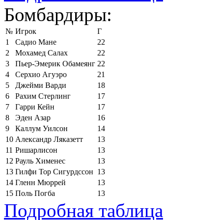
Бомбардиры:
№
Игрок
Г
1
Садио Мане
22
2
Мохамед Салах
22
3
Пьер-Эмерик Обамеянг
22
4
Серхио Агуэро
21
5
Джейми Варди
18
6
Рахим Стерлинг
17
7
Гарри Кейн
17
8
Эден Азар
16
9
Каллум Уилсон
14
10
Александр Ляказетт
13
11
Ришарлисон
13
12
Рауль Хименес
13
13
Гилфи Тор Сигурдссон
13
14
Гленн Мюррей
13
15
Поль Погба
13
Подробная таблица