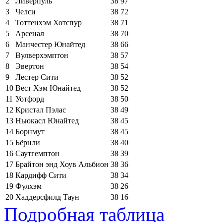
2
Ливерпуль
38
97
3
Челси
38
72
4
Тоттенхэм Хотспур
38
71
5
Арсенал
38
70
6
Манчестер Юнайтед
38
66
7
Вулверхэмптон
38
57
8
Эвертон
38
54
9
Лестер Сити
38
52
10
Вест Хэм Юнайтед
38
52
11
Уотфорд
38
50
12
Кристал Пэлас
38
49
13
Ньюкасл Юнайтед
38
45
14
Борнмут
38
45
15
Бёрнли
38
40
16
Саутгемптон
38
39
17
Брайтон энд Хоув Альбион
38
36
18
Кардифф Сити
38
34
19
Фулхэм
38
26
20
Хаддерсфилд Таун
38
16
Подробная таблица