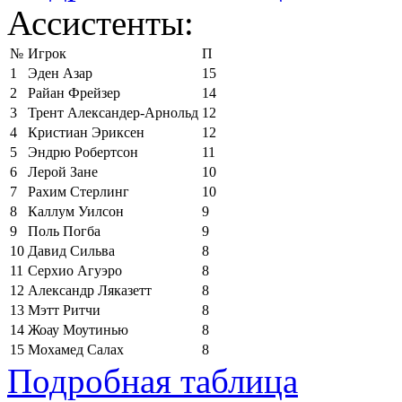
Ассистенты:
№
Игрок
П
1
Эден Азар
15
2
Райан Фрейзер
14
3
Трент Александер-Арнольд
12
4
Кристиан Эриксен
12
5
Эндрю Робертсон
11
6
Лерой Зане
10
7
Рахим Стерлинг
10
8
Каллум Уилсон
9
9
Поль Погба
9
10
Давид Сильва
8
11
Серхио Агуэро
8
12
Александр Ляказетт
8
13
Мэтт Ритчи
8
14
Жоау Моутинью
8
15
Мохамед Салах
8
Подробная таблица