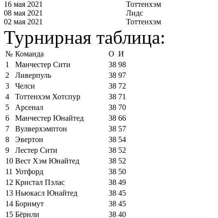
16 мая 2021
Тоттенхэм
08 мая 2021
Лидс
02 мая 2021
Тоттенхэм
Турнирная таблица:
№
Команда
О
И
1
Манчестер Сити
38
98
2
Ливерпуль
38
97
3
Челси
38
72
4
Тоттенхэм Хотспур
38
71
5
Арсенал
38
70
6
Манчестер Юнайтед
38
66
7
Вулверхэмптон
38
57
8
Эвертон
38
54
9
Лестер Сити
38
52
10
Вест Хэм Юнайтед
38
52
11
Уотфорд
38
50
12
Кристал Пэлас
38
49
13
Ньюкасл Юнайтед
38
45
14
Борнмут
38
45
15
Бёрнли
38
40