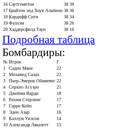
16
Саутгемптон
38
39
17
Брайтон энд Хоув Альбион
38
36
18
Кардифф Сити
38
34
19
Фулхэм
38
26
20
Хаддерсфилд Таун
38
16
Подробная таблица
Бомбардиры:
№
Игрок
Г
1
Садио Мане
22
2
Мохамед Салах
22
3
Пьер-Эмерик Обамеянг
22
4
Серхио Агуэро
21
5
Джейми Варди
18
6
Рахим Стерлинг
17
7
Гарри Кейн
17
8
Эден Азар
16
9
Каллум Уилсон
14
10
Александр Ляказетт
13