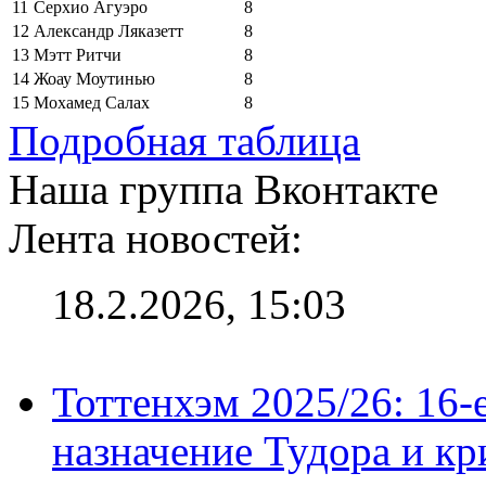
11
Серхио Агуэро
8
12
Александр Ляказетт
8
13
Мэтт Ритчи
8
14
Жоау Моутинью
8
15
Мохамед Салах
8
Подробная таблица
Наша группа Вконтакте
Лента новостей:
18.2.2026, 15:03
Тоттенхэм 2025/26: 16-
назначение Тудора и кр