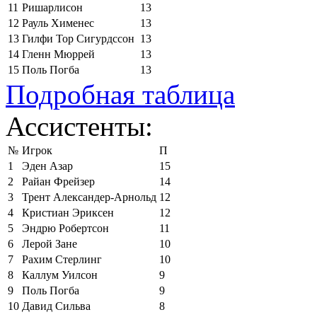
11
Ришарлисон
13
12
Рауль Хименес
13
13
Гилфи Тор Сигурдссон
13
14
Гленн Мюррей
13
15
Поль Погба
13
Подробная таблица
Ассистенты:
№
Игрок
П
1
Эден Азар
15
2
Райан Фрейзер
14
3
Трент Александер-Арнольд
12
4
Кристиан Эриксен
12
5
Эндрю Робертсон
11
6
Лерой Зане
10
7
Рахим Стерлинг
10
8
Каллум Уилсон
9
9
Поль Погба
9
10
Давид Сильва
8