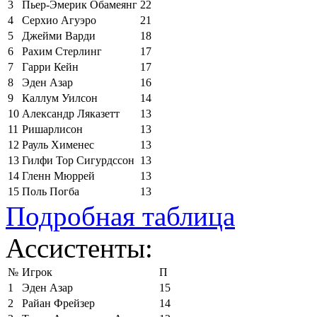
3
Пьер-Эмерик Обамеянг
22
4
Серхио Агуэро
21
5
Джейми Варди
18
6
Рахим Стерлинг
17
7
Гарри Кейн
17
8
Эден Азар
16
9
Каллум Уилсон
14
10
Александр Ляказетт
13
11
Ришарлисон
13
12
Рауль Хименес
13
13
Гилфи Тор Сигурдссон
13
14
Гленн Мюррей
13
15
Поль Погба
13
Подробная таблица
Ассистенты:
№
Игрок
П
1
Эден Азар
15
2
Райан Фрейзер
14