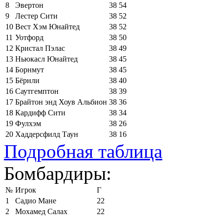
8
Эвертон
38
54
9
Лестер Сити
38
52
10
Вест Хэм Юнайтед
38
52
11
Уотфорд
38
50
12
Кристал Пэлас
38
49
13
Ньюкасл Юнайтед
38
45
14
Борнмут
38
45
15
Бёрнли
38
40
16
Саутгемптон
38
39
17
Брайтон энд Хоув Альбион
38
36
18
Кардифф Сити
38
34
19
Фулхэм
38
26
20
Хаддерсфилд Таун
38
16
Подробная таблица
Бомбардиры:
№
Игрок
Г
1
Садио Мане
22
2
Мохамед Салах
22