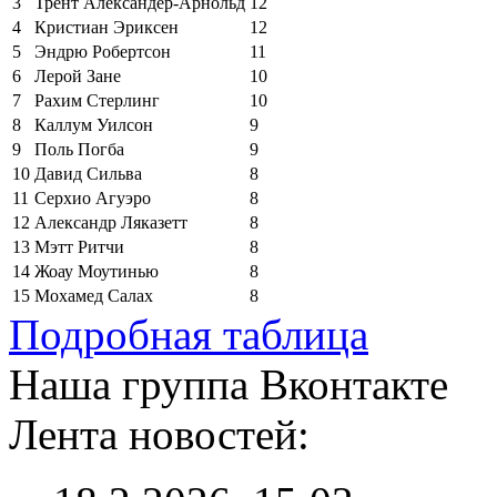
3
Трент Александер-Арнольд
12
4
Кристиан Эриксен
12
5
Эндрю Робертсон
11
6
Лерой Зане
10
7
Рахим Стерлинг
10
8
Каллум Уилсон
9
9
Поль Погба
9
10
Давид Сильва
8
11
Серхио Агуэро
8
12
Александр Ляказетт
8
13
Мэтт Ритчи
8
14
Жоау Моутинью
8
15
Мохамед Салах
8
Подробная таблица
Наша группа Вконтакте
Лента новостей: