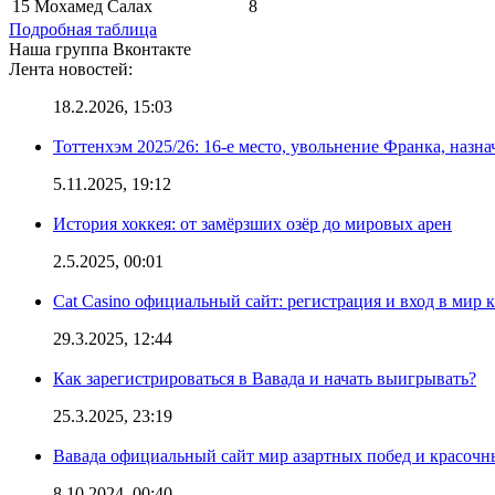
15
Мохамед Салах
8
Подробная таблица
Наша группа Вконтакте
Лента новостей:
18.2.2026, 15:03
Тоттенхэм 2025/26: 16-е место, увольнение Франка, назна
5.11.2025, 19:12
История хоккея: от замёрзших озёр до мировых арен
2.5.2025, 00:01
Cat Casino официальный сайт: регистрация и вход в мир 
29.3.2025, 12:44
Как зарегистрироваться в Вавада и начать выигрывать?
25.3.2025, 23:19
Вавада официальный сайт мир азартных побед и красочн
8.10.2024, 00:40