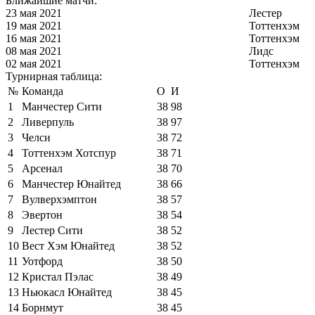
Ближайшие матчи:
23 мая 2021
Лестер
19 мая 2021
Тоттенхэм
16 мая 2021
Тоттенхэм
08 мая 2021
Лидс
02 мая 2021
Тоттенхэм
Турнирная таблица:
№
Команда
О
И
1
Манчестер Сити
38
98
2
Ливерпуль
38
97
3
Челси
38
72
4
Тоттенхэм Хотспур
38
71
5
Арсенал
38
70
6
Манчестер Юнайтед
38
66
7
Вулверхэмптон
38
57
8
Эвертон
38
54
9
Лестер Сити
38
52
10
Вест Хэм Юнайтед
38
52
11
Уотфорд
38
50
12
Кристал Пэлас
38
49
13
Ньюкасл Юнайтед
38
45
14
Борнмут
38
45