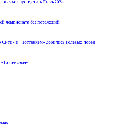
н рискует пропустить Евро-2024
чей чемпионата без поражений
 Сити» и «Тоттенхэм» добились волевых побед
з «Тоттенхэма»
эма»