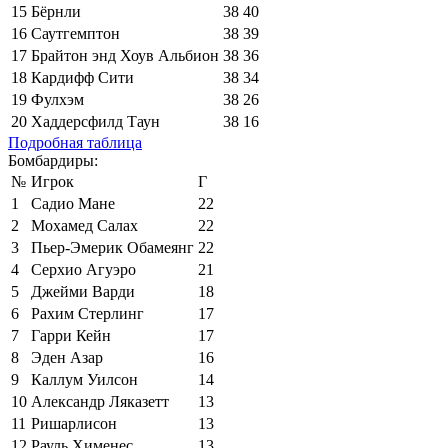
15
Бёрнли
38
40
16
Саутгемптон
38
39
17
Брайтон энд Хоув Альбион
38
36
18
Кардифф Сити
38
34
19
Фулхэм
38
26
20
Хаддерсфилд Таун
38
16
Подробная таблица
Бомбардиры:
№
Игрок
Г
1
Садио Мане
22
2
Мохамед Салах
22
3
Пьер-Эмерик Обамеянг
22
4
Серхио Агуэро
21
5
Джейми Варди
18
6
Рахим Стерлинг
17
7
Гарри Кейн
17
8
Эден Азар
16
9
Каллум Уилсон
14
10
Александр Ляказетт
13
11
Ришарлисон
13
12
Рауль Хименес
13