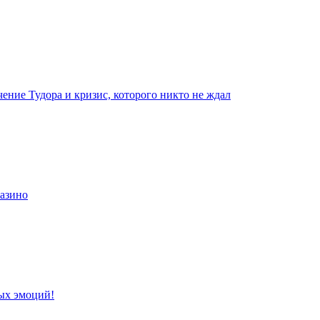
чение Тудора и кризис, которого никто не ждал
казино
ых эмоций!