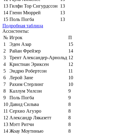
13
Гилфи Тор Сигурдссон
13
14
Гленн Мюррей
13
15
Поль Погба
13
Подробная таблица
Ассистенты:
№
Игрок
П
1
Эден Азар
15
2
Райан Фрейзер
14
3
Трент Александер-Арнольд
12
4
Кристиан Эриксен
12
5
Эндрю Робертсон
11
6
Лерой Зане
10
7
Рахим Стерлинг
10
8
Каллум Уилсон
9
9
Поль Погба
9
10
Давид Сильва
8
11
Серхио Агуэро
8
12
Александр Ляказетт
8
13
Мэтт Ритчи
8
14
Жоау Моутинью
8