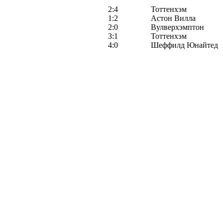
2:4
Тоттенхэм
1:2
Астон Вилла
2:0
Вулверхэмптон
3:1
Тоттенхэм
4:0
Шеффилд Юнайтед