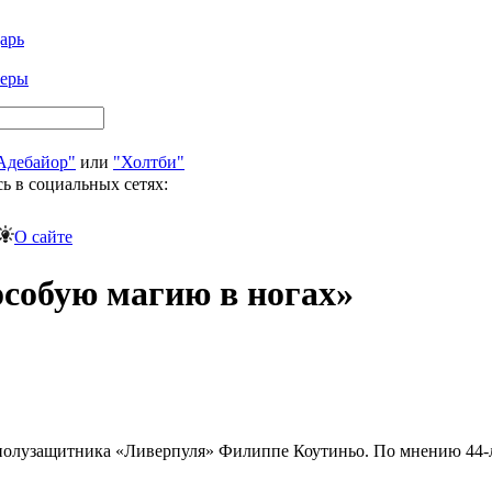
арь
феры
Адебайор"
или
"Холтби"
ь в социальных сетях:
О сайте
особую магию в ногах»
олузащитника «Ливерпуля» Филиппе Коутиньо. По мнению 44-ле