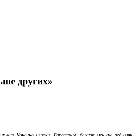
ьше других»
х лет. Конечно, игроки „Барселоны“ бегают меньше, ведь мяч