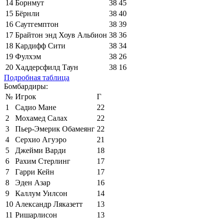
14
Борнмут
38
45
15
Бёрнли
38
40
16
Саутгемптон
38
39
17
Брайтон энд Хоув Альбион
38
36
18
Кардифф Сити
38
34
19
Фулхэм
38
26
20
Хаддерсфилд Таун
38
16
Подробная таблица
Бомбардиры:
№
Игрок
Г
1
Садио Мане
22
2
Мохамед Салах
22
3
Пьер-Эмерик Обамеянг
22
4
Серхио Агуэро
21
5
Джейми Варди
18
6
Рахим Стерлинг
17
7
Гарри Кейн
17
8
Эден Азар
16
9
Каллум Уилсон
14
10
Александр Ляказетт
13
11
Ришарлисон
13