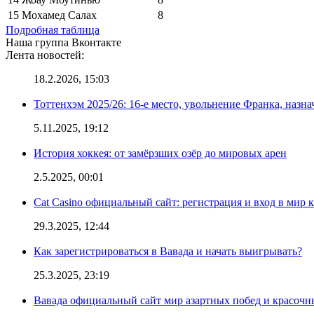
15
Мохамед Салах
8
Подробная таблица
Наша группа Вконтакте
Лента новостей:
18.2.2026, 15:03
Тоттенхэм 2025/26: 16-е место, увольнение Франка, назна
5.11.2025, 19:12
История хоккея: от замёрзших озёр до мировых арен
2.5.2025, 00:01
Cat Casino официальный сайт: регистрация и вход в мир 
29.3.2025, 12:44
Как зарегистрироваться в Вавада и начать выигрывать?
25.3.2025, 23:19
Вавада официальный сайт мир азартных побед и красочн