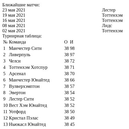
Ближайшие матчи:
23 мая 2021
Лестер
19 мая 2021
Тоттенхэм
16 мая 2021
Тоттенхэм
08 мая 2021
Лидс
02 мая 2021
Тоттенхэм
Турнирная таблица:
№
Команда
О
И
1
Манчестер Сити
38
98
2
Ливерпуль
38
97
3
Челси
38
72
4
Тоттенхэм Хотспур
38
71
5
Арсенал
38
70
6
Манчестер Юнайтед
38
66
7
Вулверхэмптон
38
57
8
Эвертон
38
54
9
Лестер Сити
38
52
10
Вест Хэм Юнайтед
38
52
11
Уотфорд
38
50
12
Кристал Пэлас
38
49
13
Ньюкасл Юнайтед
38
45