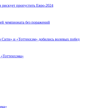
н рискует пропустить Евро-2024
чей чемпионата без поражений
 Сити» и «Тоттенхэм» добились волевых побед
з «Тоттенхэма»
эма»