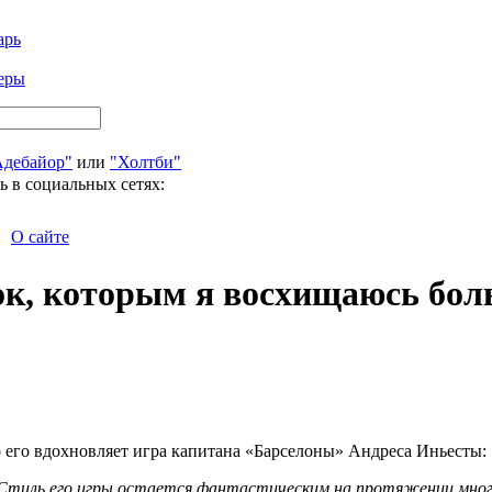
арь
еры
Адебайор"
или
"Холтби"
ь в социальных сетях:
О сайте
ок, которым я восхищаюсь бол
 его вдохновляет игра капитана «Барселоны» Андреса Иньесты:
 Стиль его игры остается фантастическим на протяжении многи