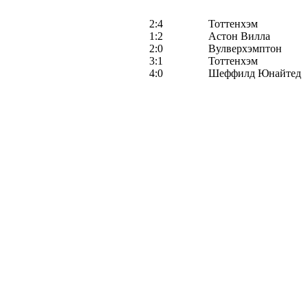
2:4
Тоттенхэм
1:2
Астон Вилла
2:0
Вулверхэмптон
3:1
Тоттенхэм
4:0
Шеффилд Юнайтед