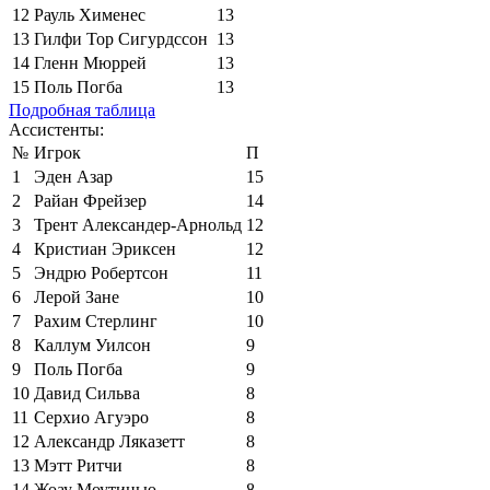
12
Рауль Хименес
13
13
Гилфи Тор Сигурдссон
13
14
Гленн Мюррей
13
15
Поль Погба
13
Подробная таблица
Ассистенты:
№
Игрок
П
1
Эден Азар
15
2
Райан Фрейзер
14
3
Трент Александер-Арнольд
12
4
Кристиан Эриксен
12
5
Эндрю Робертсон
11
6
Лерой Зане
10
7
Рахим Стерлинг
10
8
Каллум Уилсон
9
9
Поль Погба
9
10
Давид Сильва
8
11
Серхио Агуэро
8
12
Александр Ляказетт
8
13
Мэтт Ритчи
8
14
Жоау Моутинью
8