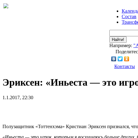
Календ
Состав
Трансф
Найти!
Например:
"
Поделитес
Контакты
Эриксен: «Иньеста — это игр
1.1.2017, 22:30
Полузащитник «Тоттенхэма» Кристиан Эриксен признался, что
«Иньеста — это игрок, которым я восхищаюсь больше других.