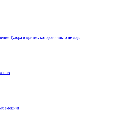
чение Тудора и кризис, которого никто не ждал
казино
ых эмоций!