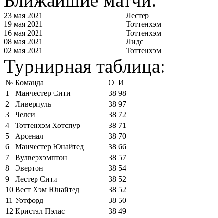
Ближайшие матчи:
23 мая 2021
Лестер
19 мая 2021
Тоттенхэм
16 мая 2021
Тоттенхэм
08 мая 2021
Лидс
02 мая 2021
Тоттенхэм
Турнирная таблица:
№
Команда
О
И
1
Манчестер Сити
38
98
2
Ливерпуль
38
97
3
Челси
38
72
4
Тоттенхэм Хотспур
38
71
5
Арсенал
38
70
6
Манчестер Юнайтед
38
66
7
Вулверхэмптон
38
57
8
Эвертон
38
54
9
Лестер Сити
38
52
10
Вест Хэм Юнайтед
38
52
11
Уотфорд
38
50
12
Кристал Пэлас
38
49