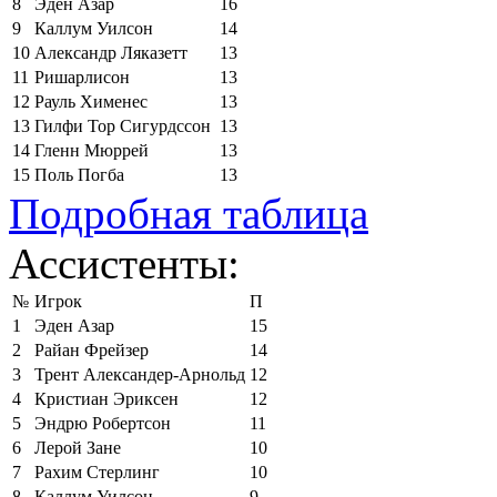
8
Эден Азар
16
9
Каллум Уилсон
14
10
Александр Ляказетт
13
11
Ришарлисон
13
12
Рауль Хименес
13
13
Гилфи Тор Сигурдссон
13
14
Гленн Мюррей
13
15
Поль Погба
13
Подробная таблица
Ассистенты:
№
Игрок
П
1
Эден Азар
15
2
Райан Фрейзер
14
3
Трент Александер-Арнольд
12
4
Кристиан Эриксен
12
5
Эндрю Робертсон
11
6
Лерой Зане
10
7
Рахим Стерлинг
10
8
Каллум Уилсон
9