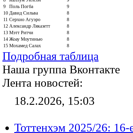
9
Поль Погба
9
10
Давид Сильва
8
11
Серхио Агуэро
8
12
Александр Ляказетт
8
13
Мэтт Ритчи
8
14
Жоау Моутинью
8
15
Мохамед Салах
8
Подробная таблица
Наша группа Вконтакте
Лента новостей:
18.2.2026, 15:03
Тоттенхэм 2025/26: 16-