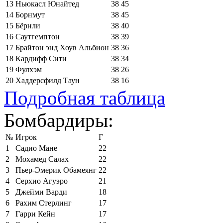
13
Ньюкасл Юнайтед
38
45
14
Борнмут
38
45
15
Бёрнли
38
40
16
Саутгемптон
38
39
17
Брайтон энд Хоув Альбион
38
36
18
Кардифф Сити
38
34
19
Фулхэм
38
26
20
Хаддерсфилд Таун
38
16
Подробная таблица
Бомбардиры:
№
Игрок
Г
1
Садио Мане
22
2
Мохамед Салах
22
3
Пьер-Эмерик Обамеянг
22
4
Серхио Агуэро
21
5
Джейми Варди
18
6
Рахим Стерлинг
17
7
Гарри Кейн
17