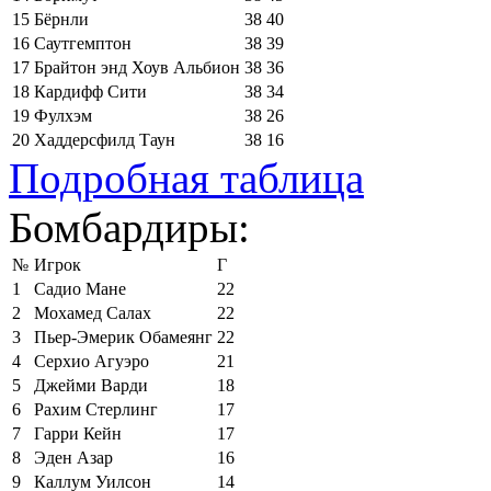
15
Бёрнли
38
40
16
Саутгемптон
38
39
17
Брайтон энд Хоув Альбион
38
36
18
Кардифф Сити
38
34
19
Фулхэм
38
26
20
Хаддерсфилд Таун
38
16
Подробная таблица
Бомбардиры:
№
Игрок
Г
1
Садио Мане
22
2
Мохамед Салах
22
3
Пьер-Эмерик Обамеянг
22
4
Серхио Агуэро
21
5
Джейми Варди
18
6
Рахим Стерлинг
17
7
Гарри Кейн
17
8
Эден Азар
16
9
Каллум Уилсон
14