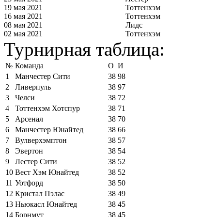
19 мая 2021
Тоттенхэм
16 мая 2021
Тоттенхэм
08 мая 2021
Лидс
02 мая 2021
Тоттенхэм
Турнирная таблица:
№
Команда
О
И
1
Манчестер Сити
38
98
2
Ливерпуль
38
97
3
Челси
38
72
4
Тоттенхэм Хотспур
38
71
5
Арсенал
38
70
6
Манчестер Юнайтед
38
66
7
Вулверхэмптон
38
57
8
Эвертон
38
54
9
Лестер Сити
38
52
10
Вест Хэм Юнайтед
38
52
11
Уотфорд
38
50
12
Кристал Пэлас
38
49
13
Ньюкасл Юнайтед
38
45
14
Борнмут
38
45