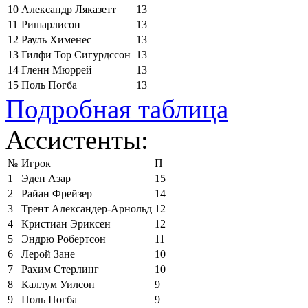
10
Александр Ляказетт
13
11
Ришарлисон
13
12
Рауль Хименес
13
13
Гилфи Тор Сигурдссон
13
14
Гленн Мюррей
13
15
Поль Погба
13
Подробная таблица
Ассистенты:
№
Игрок
П
1
Эден Азар
15
2
Райан Фрейзер
14
3
Трент Александер-Арнольд
12
4
Кристиан Эриксен
12
5
Эндрю Робертсон
11
6
Лерой Зане
10
7
Рахим Стерлинг
10
8
Каллум Уилсон
9
9
Поль Погба
9