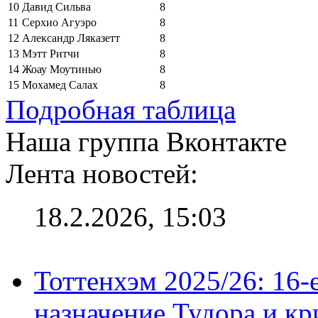
10
Давид Сильва
8
11
Серхио Агуэро
8
12
Александр Ляказетт
8
13
Мэтт Ритчи
8
14
Жоау Моутинью
8
15
Мохамед Салах
8
Подробная таблица
Наша группа Вконтакте
Лента новостей:
18.2.2026, 15:03
Тоттенхэм 2025/26: 16-
назначение Тудора и кр