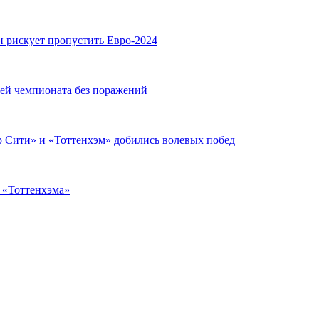
н рискует пропустить Евро-2024
чей чемпионата без поражений
 Сити» и «Тоттенхэм» добились волевых побед
з «Тоттенхэма»