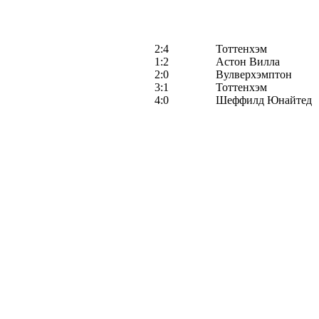
2:4
Тоттенхэм
1:2
Астон Вилла
2:0
Вулверхэмптон
3:1
Тоттенхэм
4:0
Шеффилд Юнайтед