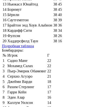
13
Ньюкасл Юнайтед
38
45
14
Борнмут
38
45
15
Бёрнли
38
40
16
Саутгемптон
38
39
17
Брайтон энд Хоув Альбион
38
36
18
Кардифф Сити
38
34
19
Фулхэм
38
26
20
Хаддерсфилд Таун
38
16
Подробная таблица
Бомбардиры:
№
Игрок
Г
1
Садио Мане
22
2
Мохамед Салах
22
3
Пьер-Эмерик Обамеянг
22
4
Серхио Агуэро
21
5
Джейми Варди
18
6
Рахим Стерлинг
17
7
Гарри Кейн
17
8
Эден Азар
16
9
Каллум Уилсон
14