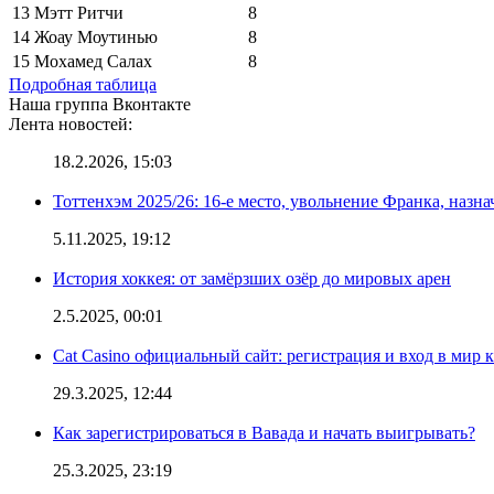
13
Мэтт Ритчи
8
14
Жоау Моутинью
8
15
Мохамед Салах
8
Подробная таблица
Наша группа Вконтакте
Лента новостей:
18.2.2026, 15:03
Тоттенхэм 2025/26: 16-е место, увольнение Франка, назна
5.11.2025, 19:12
История хоккея: от замёрзших озёр до мировых арен
2.5.2025, 00:01
Cat Casino официальный сайт: регистрация и вход в мир 
29.3.2025, 12:44
Как зарегистрироваться в Вавада и начать выигрывать?
25.3.2025, 23:19