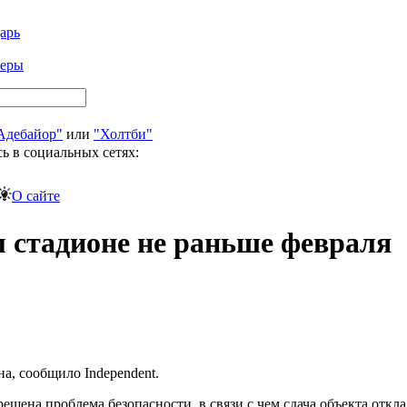
арь
феры
Адебайор"
или
"Холтби"
ь в социальных сетях:
О сайте
м стадионе не раньше февраля
а, сообщило Independent.
шена проблема безопасности, в связи с чем сдача объекта откл