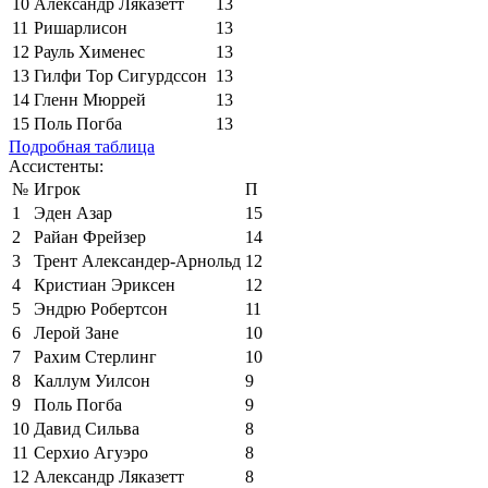
10
Александр Ляказетт
13
11
Ришарлисон
13
12
Рауль Хименес
13
13
Гилфи Тор Сигурдссон
13
14
Гленн Мюррей
13
15
Поль Погба
13
Подробная таблица
Ассистенты:
№
Игрок
П
1
Эден Азар
15
2
Райан Фрейзер
14
3
Трент Александер-Арнольд
12
4
Кристиан Эриксен
12
5
Эндрю Робертсон
11
6
Лерой Зане
10
7
Рахим Стерлинг
10
8
Каллум Уилсон
9
9
Поль Погба
9
10
Давид Сильва
8
11
Серхио Агуэро
8
12
Александр Ляказетт
8