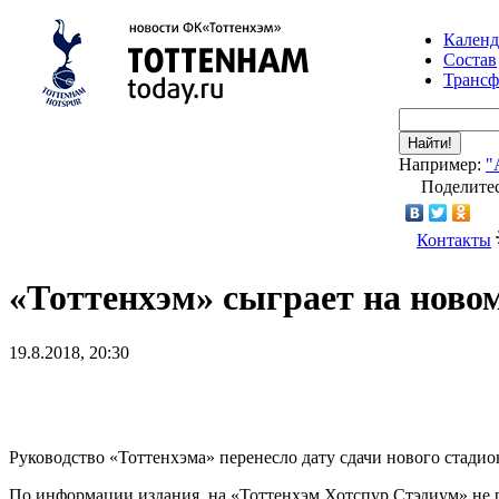
Календ
Состав
Транс
Найти!
Например:
"
Поделитес
Контакты
«Тоттенхэм» сыграет на ново
19.8.2018, 20:30
Руководство «Тоттенхэма» перенесло дату сдачи нового стадион
По информации издания, на «Тоттенхэм Хотспур Стэдиум» не ре