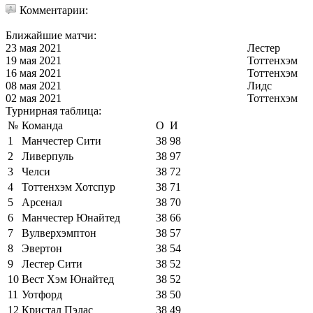
Комментарии:
Ближайшие матчи:
23 мая 2021
Лестер
19 мая 2021
Тоттенхэм
16 мая 2021
Тоттенхэм
08 мая 2021
Лидс
02 мая 2021
Тоттенхэм
Турнирная таблица:
№
Команда
О
И
1
Манчестер Сити
38
98
2
Ливерпуль
38
97
3
Челси
38
72
4
Тоттенхэм Хотспур
38
71
5
Арсенал
38
70
6
Манчестер Юнайтед
38
66
7
Вулверхэмптон
38
57
8
Эвертон
38
54
9
Лестер Сити
38
52
10
Вест Хэм Юнайтед
38
52
11
Уотфорд
38
50
12
Кристал Пэлас
38
49