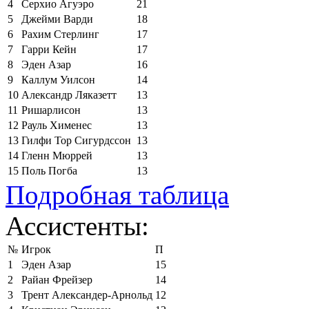
4
Серхио Агуэро
21
5
Джейми Варди
18
6
Рахим Стерлинг
17
7
Гарри Кейн
17
8
Эден Азар
16
9
Каллум Уилсон
14
10
Александр Ляказетт
13
11
Ришарлисон
13
12
Рауль Хименес
13
13
Гилфи Тор Сигурдссон
13
14
Гленн Мюррей
13
15
Поль Погба
13
Подробная таблица
Ассистенты:
№
Игрок
П
1
Эден Азар
15
2
Райан Фрейзер
14
3
Трент Александер-Арнольд
12