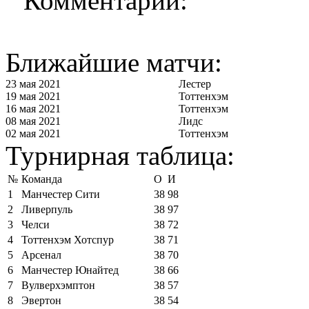
Комментарии:
Ближайшие матчи:
23 мая 2021
Лестер
19 мая 2021
Тоттенхэм
16 мая 2021
Тоттенхэм
08 мая 2021
Лидс
02 мая 2021
Тоттенхэм
Турнирная таблица:
№
Команда
О
И
1
Манчестер Сити
38
98
2
Ливерпуль
38
97
3
Челси
38
72
4
Тоттенхэм Хотспур
38
71
5
Арсенал
38
70
6
Манчестер Юнайтед
38
66
7
Вулверхэмптон
38
57
8
Эвертон
38
54