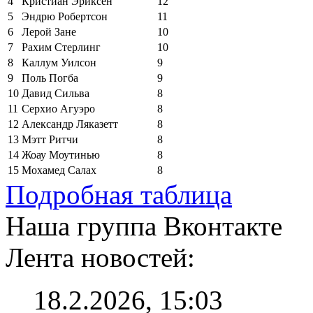
4
Кристиан Эриксен
12
5
Эндрю Робертсон
11
6
Лерой Зане
10
7
Рахим Стерлинг
10
8
Каллум Уилсон
9
9
Поль Погба
9
10
Давид Сильва
8
11
Серхио Агуэро
8
12
Александр Ляказетт
8
13
Мэтт Ритчи
8
14
Жоау Моутинью
8
15
Мохамед Салах
8
Подробная таблица
Наша группа Вконтакте
Лента новостей:
18.2.2026, 15:03