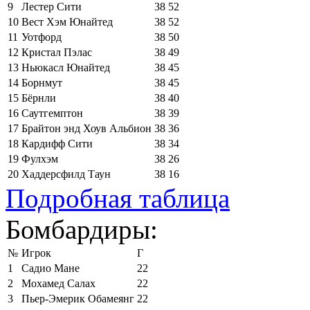
9
Лестер Сити
38
52
10
Вест Хэм Юнайтед
38
52
11
Уотфорд
38
50
12
Кристал Пэлас
38
49
13
Ньюкасл Юнайтед
38
45
14
Борнмут
38
45
15
Бёрнли
38
40
16
Саутгемптон
38
39
17
Брайтон энд Хоув Альбион
38
36
18
Кардифф Сити
38
34
19
Фулхэм
38
26
20
Хаддерсфилд Таун
38
16
Подробная таблица
Бомбардиры:
№
Игрок
Г
1
Садио Мане
22
2
Мохамед Салах
22
3
Пьер-Эмерик Обамеянг
22