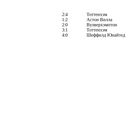
2:4
Тоттенхэм
1:2
Астон Вилла
2:0
Вулверхэмптон
3:1
Тоттенхэм
4:0
Шеффилд Юнайтед