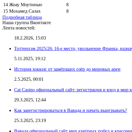
14
Жоау Моутинью
8
15
Мохамед Салах
8
Подробная таблица
Наша группа Вконтакте
Лента новостей:
18.2.2026, 15:03
Тоттенхэм 2025/26: 16-е место, увольнение Франка, назна
5.11.2025, 19:12
История хоккея: от замёрзших озёр до мировых арен
2.5.2025, 00:01
Cat Casino официальный сайт: регистрация и вход в мир 
29.3.2025, 12:44
Как зарегистрироваться в Вавада и начать выигрывать?
25.3.2025, 23:19
Вавада официальный сайт мир азартных побед и красочн