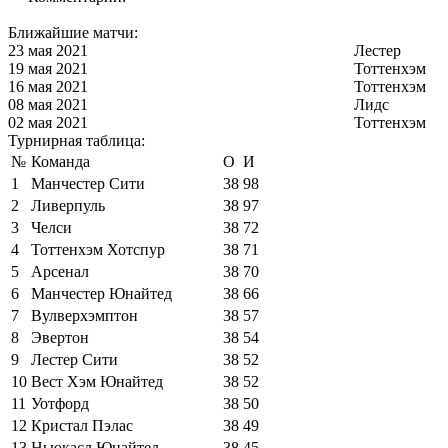
Ближайшие матчи:
23 мая 2021
Лестер
19 мая 2021
Тоттенхэм
16 мая 2021
Тоттенхэм
08 мая 2021
Лидс
02 мая 2021
Тоттенхэм
Турнирная таблица:
№
Команда
О
И
1
Манчестер Сити
38
98
2
Ливерпуль
38
97
3
Челси
38
72
4
Тоттенхэм Хотспур
38
71
5
Арсенал
38
70
6
Манчестер Юнайтед
38
66
7
Вулверхэмптон
38
57
8
Эвертон
38
54
9
Лестер Сити
38
52
10
Вест Хэм Юнайтед
38
52
11
Уотфорд
38
50
12
Кристал Пэлас
38
49
13
Ньюкасл Юнайтед
38
45