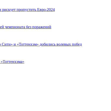
н рискует пропустить Евро-2024
чей чемпионата без поражений
 Сити» и «Тоттенхэм» добились волевых побед
з «Тоттенхэма»