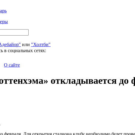
арь
феры
Адебайор"
или
"Холтби"
ь в социальных сетях:
О сайте
оттенхэма» откладывается до ф
.
 февраля. Для открытия стадиона клубу необходимо будет прове