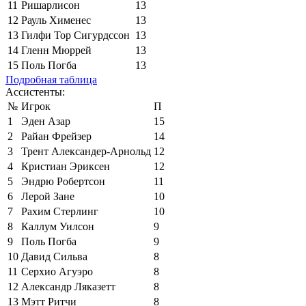
11
Ришарлисон
13
12
Рауль Хименес
13
13
Гилфи Тор Сигурдссон
13
14
Гленн Мюррей
13
15
Поль Погба
13
Подробная таблица
Ассистенты:
№
Игрок
П
1
Эден Азар
15
2
Райан Фрейзер
14
3
Трент Александер-Арнольд
12
4
Кристиан Эриксен
12
5
Эндрю Робертсон
11
6
Лерой Зане
10
7
Рахим Стерлинг
10
8
Каллум Уилсон
9
9
Поль Погба
9
10
Давид Сильва
8
11
Серхио Агуэро
8
12
Александр Ляказетт
8
13
Мэтт Ритчи
8