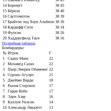
14
Борнмут
38
45
15
Бёрнли
38
40
16
Саутгемптон
38
39
17
Брайтон энд Хоув Альбион
38
36
18
Кардифф Сити
38
34
19
Фулхэм
38
26
20
Хаддерсфилд Таун
38
16
Подробная таблица
Бомбардиры:
№
Игрок
Г
1
Садио Мане
22
2
Мохамед Салах
22
3
Пьер-Эмерик Обамеянг
22
4
Серхио Агуэро
21
5
Джейми Варди
18
6
Рахим Стерлинг
17
7
Гарри Кейн
17
8
Эден Азар
16
9
Каллум Уилсон
14
10
Александр Ляказетт
13