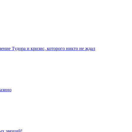
чение Тудора и кризис, которого никто не ждал
казино
ых эмоций!