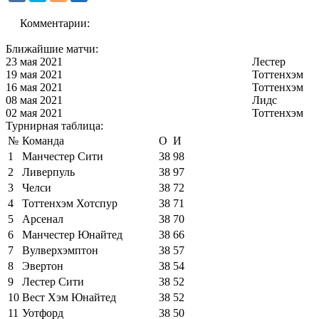
Комментарии:
Ближайшие матчи:
23 мая 2021
Лестер
19 мая 2021
Тоттенхэм
16 мая 2021
Тоттенхэм
08 мая 2021
Лидс
02 мая 2021
Тоттенхэм
Турнирная таблица:
№
Команда
О
И
1
Манчестер Сити
38
98
2
Ливерпуль
38
97
3
Челси
38
72
4
Тоттенхэм Хотспур
38
71
5
Арсенал
38
70
6
Манчестер Юнайтед
38
66
7
Вулверхэмптон
38
57
8
Эвертон
38
54
9
Лестер Сити
38
52
10
Вест Хэм Юнайтед
38
52
11
Уотфорд
38
50