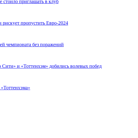
е стоило приглашать в клуб
н рискует пропустить Евро-2024
чей чемпионата без поражений
 Сити» и «Тоттенхэм» добились волевых побед
з «Тоттенхэма»