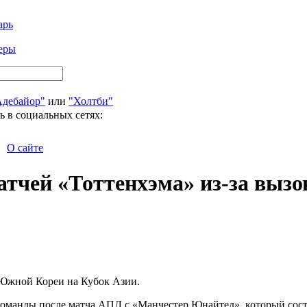
арь
еры
Адебайор"
или
"Холтби"
ь в социальных сетях:
О сайте
атчей «Тоттенхэма» из-за вызо
Южной Кореи на Кубок Азии.
оманды после матча АПЛ с «Манчестер Юнайтед», который состо