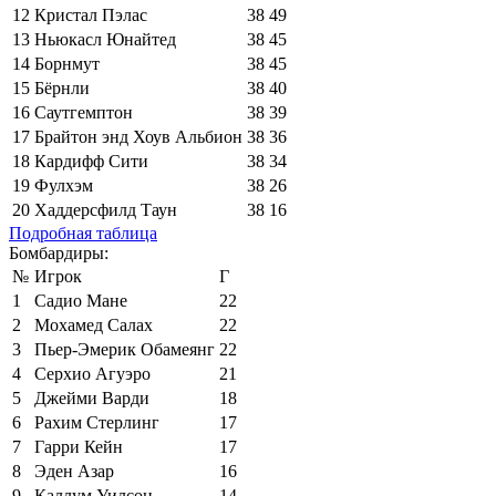
12
Кристал Пэлас
38
49
13
Ньюкасл Юнайтед
38
45
14
Борнмут
38
45
15
Бёрнли
38
40
16
Саутгемптон
38
39
17
Брайтон энд Хоув Альбион
38
36
18
Кардифф Сити
38
34
19
Фулхэм
38
26
20
Хаддерсфилд Таун
38
16
Подробная таблица
Бомбардиры:
№
Игрок
Г
1
Садио Мане
22
2
Мохамед Салах
22
3
Пьер-Эмерик Обамеянг
22
4
Серхио Агуэро
21
5
Джейми Варди
18
6
Рахим Стерлинг
17
7
Гарри Кейн
17
8
Эден Азар
16
9
Каллум Уилсон
14