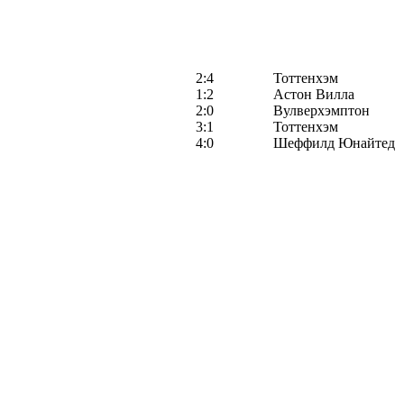
2:4
Тоттенхэм
1:2
Астон Вилла
2:0
Вулверхэмптон
3:1
Тоттенхэм
4:0
Шеффилд Юнайтед