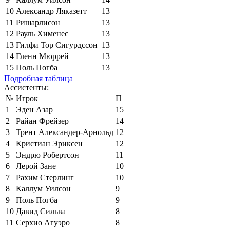
10
Александр Ляказетт
13
11
Ришарлисон
13
12
Рауль Хименес
13
13
Гилфи Тор Сигурдссон
13
14
Гленн Мюррей
13
15
Поль Погба
13
Подробная таблица
Ассистенты:
№
Игрок
П
1
Эден Азар
15
2
Райан Фрейзер
14
3
Трент Александер-Арнольд
12
4
Кристиан Эриксен
12
5
Эндрю Робертсон
11
6
Лерой Зане
10
7
Рахим Стерлинг
10
8
Каллум Уилсон
9
9
Поль Погба
9
10
Давид Сильва
8
11
Серхио Агуэро
8