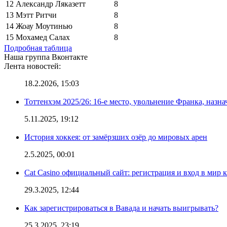
12
Александр Ляказетт
8
13
Мэтт Ритчи
8
14
Жоау Моутинью
8
15
Мохамед Салах
8
Подробная таблица
Наша группа Вконтакте
Лента новостей:
18.2.2026, 15:03
Тоттенхэм 2025/26: 16-е место, увольнение Франка, назна
5.11.2025, 19:12
История хоккея: от замёрзших озёр до мировых арен
2.5.2025, 00:01
Cat Casino официальный сайт: регистрация и вход в мир 
29.3.2025, 12:44
Как зарегистрироваться в Вавада и начать выигрывать?
25.3.2025, 23:19