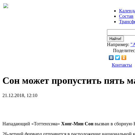
Календ
Состав
Трансф
Найти!
Например:
"
Поделитес
Контакты
Сон может пропустить пять м
21.12.2018, 12:10
Нападающий «Тоттенхэма»
Хонг-Мин Сон
вызван в сборную 
26-летний форвард отправится в расположение национальной к