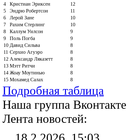
4
Кристиан Эриксен
12
5
Эндрю Робертсон
11
6
Лерой Зане
10
7
Рахим Стерлинг
10
8
Каллум Уилсон
9
9
Поль Погба
9
10
Давид Сильва
8
11
Серхио Агуэро
8
12
Александр Ляказетт
8
13
Мэтт Ритчи
8
14
Жоау Моутинью
8
15
Мохамед Салах
8
Подробная таблица
Наша группа Вконтакте
Лента новостей:
18.2.2026, 15:03