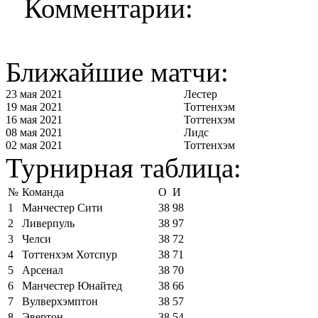
Комментарии:
Ближайшие матчи:
23 мая 2021
Лестер
19 мая 2021
Тоттенхэм
16 мая 2021
Тоттенхэм
08 мая 2021
Лидс
02 мая 2021
Тоттенхэм
Турнирная таблица:
№
Команда
О
И
1
Манчестер Сити
38
98
2
Ливерпуль
38
97
3
Челси
38
72
4
Тоттенхэм Хотспур
38
71
5
Арсенал
38
70
6
Манчестер Юнайтед
38
66
7
Вулверхэмптон
38
57
8
Эвертон
38
54