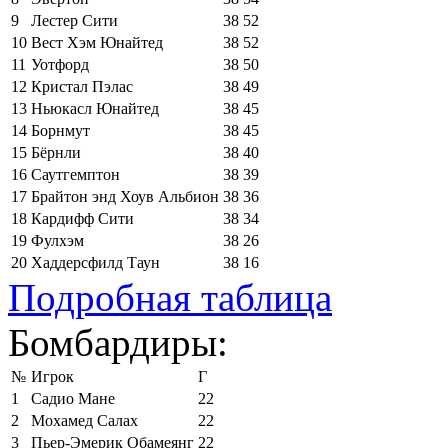
9
Лестер Сити
38
52
10
Вест Хэм Юнайтед
38
52
11
Уотфорд
38
50
12
Кристал Пэлас
38
49
13
Ньюкасл Юнайтед
38
45
14
Борнмут
38
45
15
Бёрнли
38
40
16
Саутгемптон
38
39
17
Брайтон энд Хоув Альбион
38
36
18
Кардифф Сити
38
34
19
Фулхэм
38
26
20
Хаддерсфилд Таун
38
16
Подробная таблица
Бомбардиры:
№
Игрок
Г
1
Садио Мане
22
2
Мохамед Салах
22
3
Пьер-Эмерик Обамеянг
22