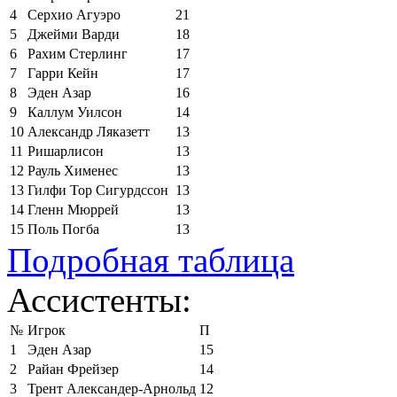
4
Серхио Агуэро
21
5
Джейми Варди
18
6
Рахим Стерлинг
17
7
Гарри Кейн
17
8
Эден Азар
16
9
Каллум Уилсон
14
10
Александр Ляказетт
13
11
Ришарлисон
13
12
Рауль Хименес
13
13
Гилфи Тор Сигурдссон
13
14
Гленн Мюррей
13
15
Поль Погба
13
Подробная таблица
Ассистенты:
№
Игрок
П
1
Эден Азар
15
2
Райан Фрейзер
14
3
Трент Александер-Арнольд
12