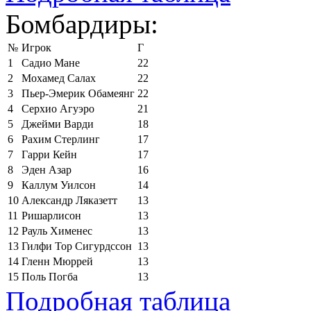
Бомбардиры:
№
Игрок
Г
1
Садио Мане
22
2
Мохамед Салах
22
3
Пьер-Эмерик Обамеянг
22
4
Серхио Агуэро
21
5
Джейми Варди
18
6
Рахим Стерлинг
17
7
Гарри Кейн
17
8
Эден Азар
16
9
Каллум Уилсон
14
10
Александр Ляказетт
13
11
Ришарлисон
13
12
Рауль Хименес
13
13
Гилфи Тор Сигурдссон
13
14
Гленн Мюррей
13
15
Поль Погба
13
Подробная таблица