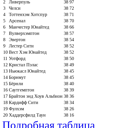
2
Ливерпуль
38
97
3
Челси
38
72
4
Тоттенхэм Хотспур
38
71
5
Арсенал
38
70
6
Манчестер Юнайтед
38
66
7
Вулверхэмптон
38
57
8
Эвертон
38
54
9
Лестер Сити
38
52
10
Вест Хэм Юнайтед
38
52
11
Уотфорд
38
50
12
Кристал Пэлас
38
49
13
Ньюкасл Юнайтед
38
45
14
Борнмут
38
45
15
Бёрнли
38
40
16
Саутгемптон
38
39
17
Брайтон энд Хоув Альбион
38
36
18
Кардифф Сити
38
34
19
Фулхэм
38
26
20
Хаддерсфилд Таун
38
16
Подробная таблица