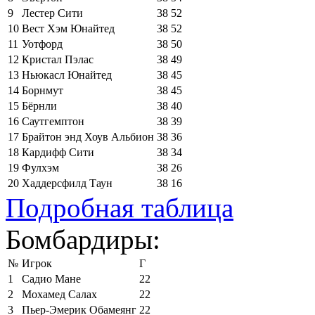
9
Лестер Сити
38
52
10
Вест Хэм Юнайтед
38
52
11
Уотфорд
38
50
12
Кристал Пэлас
38
49
13
Ньюкасл Юнайтед
38
45
14
Борнмут
38
45
15
Бёрнли
38
40
16
Саутгемптон
38
39
17
Брайтон энд Хоув Альбион
38
36
18
Кардифф Сити
38
34
19
Фулхэм
38
26
20
Хаддерсфилд Таун
38
16
Подробная таблица
Бомбардиры:
№
Игрок
Г
1
Садио Мане
22
2
Мохамед Салах
22
3
Пьер-Эмерик Обамеянг
22