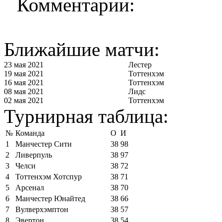
Комментарии:
Ближайшие матчи:
23 мая 2021
Лестер
19 мая 2021
Тоттенхэм
16 мая 2021
Тоттенхэм
08 мая 2021
Лидс
02 мая 2021
Тоттенхэм
Турнирная таблица:
№
Команда
О
И
1
Манчестер Сити
38
98
2
Ливерпуль
38
97
3
Челси
38
72
4
Тоттенхэм Хотспур
38
71
5
Арсенал
38
70
6
Манчестер Юнайтед
38
66
7
Вулверхэмптон
38
57
8
Эвертон
38
54