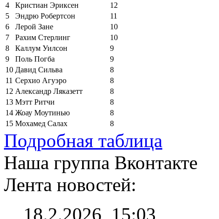
4
Кристиан Эриксен
12
5
Эндрю Робертсон
11
6
Лерой Зане
10
7
Рахим Стерлинг
10
8
Каллум Уилсон
9
9
Поль Погба
9
10
Давид Сильва
8
11
Серхио Агуэро
8
12
Александр Ляказетт
8
13
Мэтт Ритчи
8
14
Жоау Моутинью
8
15
Мохамед Салах
8
Подробная таблица
Наша группа Вконтакте
Лента новостей:
18.2.2026, 15:03