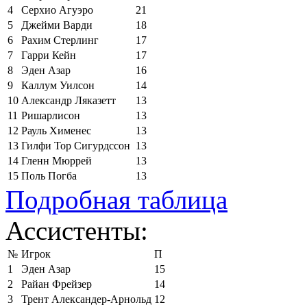
4
Серхио Агуэро
21
5
Джейми Варди
18
6
Рахим Стерлинг
17
7
Гарри Кейн
17
8
Эден Азар
16
9
Каллум Уилсон
14
10
Александр Ляказетт
13
11
Ришарлисон
13
12
Рауль Хименес
13
13
Гилфи Тор Сигурдссон
13
14
Гленн Мюррей
13
15
Поль Погба
13
Подробная таблица
Ассистенты:
№
Игрок
П
1
Эден Азар
15
2
Райан Фрейзер
14
3
Трент Александер-Арнольд
12