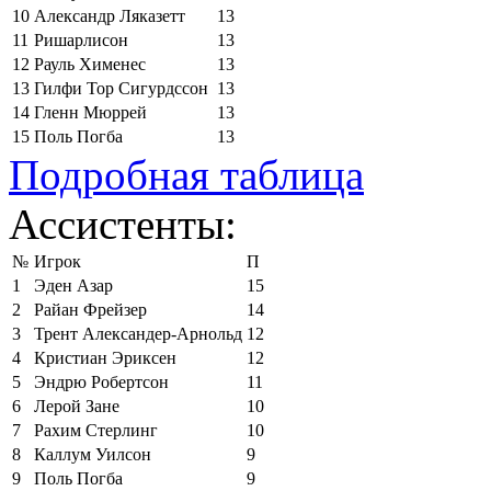
10
Александр Ляказетт
13
11
Ришарлисон
13
12
Рауль Хименес
13
13
Гилфи Тор Сигурдссон
13
14
Гленн Мюррей
13
15
Поль Погба
13
Подробная таблица
Ассистенты:
№
Игрок
П
1
Эден Азар
15
2
Райан Фрейзер
14
3
Трент Александер-Арнольд
12
4
Кристиан Эриксен
12
5
Эндрю Робертсон
11
6
Лерой Зане
10
7
Рахим Стерлинг
10
8
Каллум Уилсон
9
9
Поль Погба
9