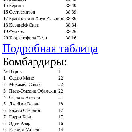
15
Бёрнли
38
40
16
Саутгемптон
38
39
17
Брайтон энд Хоув Альбион
38
36
18
Кардифф Сити
38
34
19
Фулхэм
38
26
20
Хаддерсфилд Таун
38
16
Подробная таблица
Бомбардиры:
№
Игрок
Г
1
Садио Мане
22
2
Мохамед Салах
22
3
Пьер-Эмерик Обамеянг
22
4
Серхио Агуэро
21
5
Джейми Варди
18
6
Рахим Стерлинг
17
7
Гарри Кейн
17
8
Эден Азар
16
9
Каллум Уилсон
14