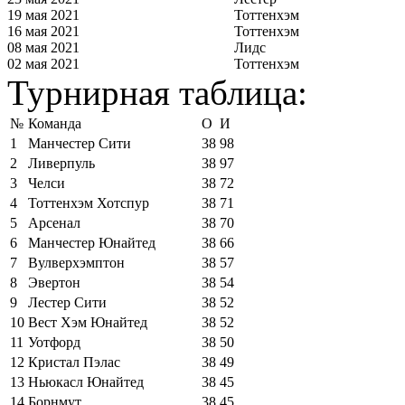
19 мая 2021
Тоттенхэм
16 мая 2021
Тоттенхэм
08 мая 2021
Лидс
02 мая 2021
Тоттенхэм
Турнирная таблица:
№
Команда
О
И
1
Манчестер Сити
38
98
2
Ливерпуль
38
97
3
Челси
38
72
4
Тоттенхэм Хотспур
38
71
5
Арсенал
38
70
6
Манчестер Юнайтед
38
66
7
Вулверхэмптон
38
57
8
Эвертон
38
54
9
Лестер Сити
38
52
10
Вест Хэм Юнайтед
38
52
11
Уотфорд
38
50
12
Кристал Пэлас
38
49
13
Ньюкасл Юнайтед
38
45
14
Борнмут
38
45