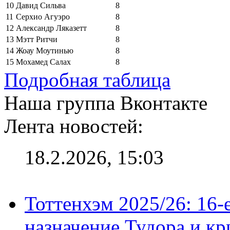
10
Давид Сильва
8
11
Серхио Агуэро
8
12
Александр Ляказетт
8
13
Мэтт Ритчи
8
14
Жоау Моутинью
8
15
Мохамед Салах
8
Подробная таблица
Наша группа Вконтакте
Лента новостей:
18.2.2026, 15:03
Тоттенхэм 2025/26: 16-
назначение Тудора и кр