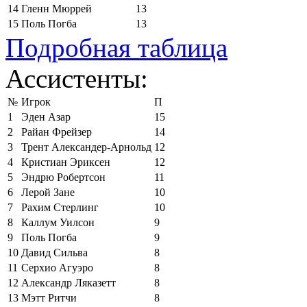
14
Гленн Мюррей
13
15
Поль Погба
13
Подробная таблица
Ассистенты:
№
Игрок
П
1
Эден Азар
15
2
Райан Фрейзер
14
3
Трент Александер-Арнольд
12
4
Кристиан Эриксен
12
5
Эндрю Робертсон
11
6
Лерой Зане
10
7
Рахим Стерлинг
10
8
Каллум Уилсон
9
9
Поль Погба
9
10
Давид Сильва
8
11
Серхио Агуэро
8
12
Александр Ляказетт
8
13
Мэтт Ритчи
8