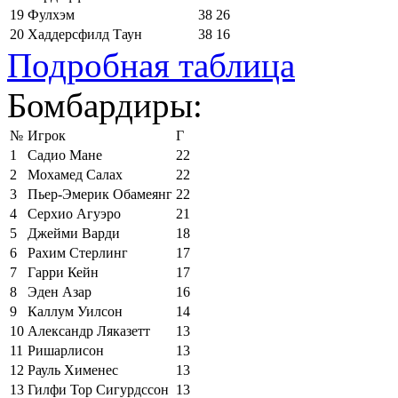
19
Фулхэм
38
26
20
Хаддерсфилд Таун
38
16
Подробная таблица
Бомбардиры:
№
Игрок
Г
1
Садио Мане
22
2
Мохамед Салах
22
3
Пьер-Эмерик Обамеянг
22
4
Серхио Агуэро
21
5
Джейми Варди
18
6
Рахим Стерлинг
17
7
Гарри Кейн
17
8
Эден Азар
16
9
Каллум Уилсон
14
10
Александр Ляказетт
13
11
Ришарлисон
13
12
Рауль Хименес
13
13
Гилфи Тор Сигурдссон
13