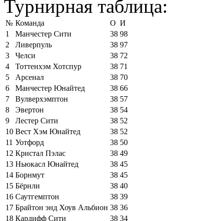
Турнирная таблица:
№
Команда
О
И
1
Манчестер Сити
38
98
2
Ливерпуль
38
97
3
Челси
38
72
4
Тоттенхэм Хотспур
38
71
5
Арсенал
38
70
6
Манчестер Юнайтед
38
66
7
Вулверхэмптон
38
57
8
Эвертон
38
54
9
Лестер Сити
38
52
10
Вест Хэм Юнайтед
38
52
11
Уотфорд
38
50
12
Кристал Пэлас
38
49
13
Ньюкасл Юнайтед
38
45
14
Борнмут
38
45
15
Бёрнли
38
40
16
Саутгемптон
38
39
17
Брайтон энд Хоув Альбион
38
36
18
Кардифф Сити
38
34