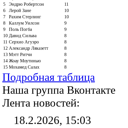
5
Эндрю Робертсон
11
6
Лерой Зане
10
7
Рахим Стерлинг
10
8
Каллум Уилсон
9
9
Поль Погба
9
10
Давид Сильва
8
11
Серхио Агуэро
8
12
Александр Ляказетт
8
13
Мэтт Ритчи
8
14
Жоау Моутинью
8
15
Мохамед Салах
8
Подробная таблица
Наша группа Вконтакте
Лента новостей:
18.2.2026, 15:03