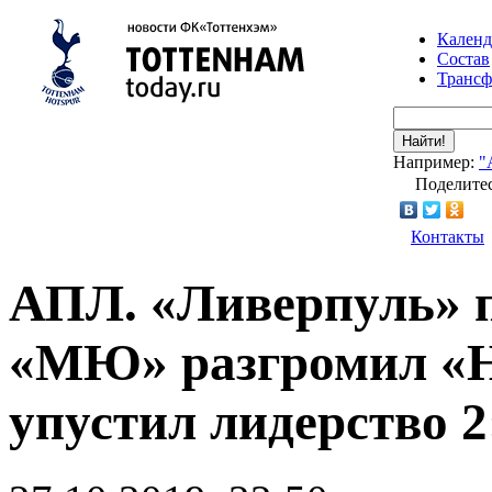
Календ
Состав
Транс
Найти!
Например:
"
Поделитес
Контакты
АПЛ. «Ливерпуль» п
«МЮ» разгромил «Н
упустил лидерство 2