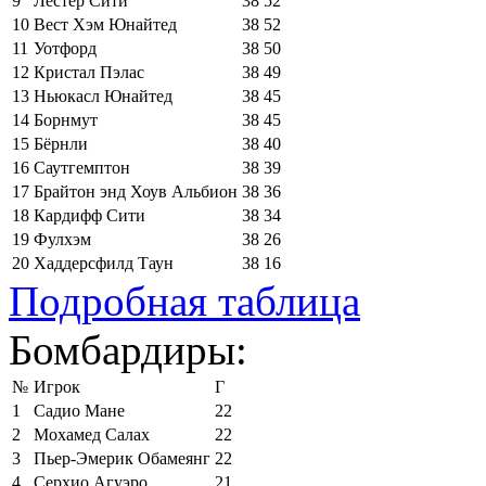
9
Лестер Сити
38
52
10
Вест Хэм Юнайтед
38
52
11
Уотфорд
38
50
12
Кристал Пэлас
38
49
13
Ньюкасл Юнайтед
38
45
14
Борнмут
38
45
15
Бёрнли
38
40
16
Саутгемптон
38
39
17
Брайтон энд Хоув Альбион
38
36
18
Кардифф Сити
38
34
19
Фулхэм
38
26
20
Хаддерсфилд Таун
38
16
Подробная таблица
Бомбардиры:
№
Игрок
Г
1
Садио Мане
22
2
Мохамед Салах
22
3
Пьер-Эмерик Обамеянг
22
4
Серхио Агуэро
21