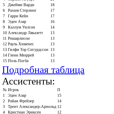
5
Джейми Варди
18
6
Рахим Стерлинг
17
7
Гарри Кейн
17
8
Эден Азар
16
9
Каллум Уилсон
14
10
Александр Ляказетт
13
11
Ришарлисон
13
12
Рауль Хименес
13
13
Гилфи Тор Сигурдссон
13
14
Гленн Мюррей
13
15
Поль Погба
13
Подробная таблица
Ассистенты:
№
Игрок
П
1
Эден Азар
15
2
Райан Фрейзер
14
3
Трент Александер-Арнольд
12
4
Кристиан Эриксен
12