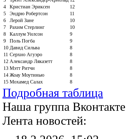
4
Кристиан Эриксен
12
5
Эндрю Робертсон
11
6
Лерой Зане
10
7
Рахим Стерлинг
10
8
Каллум Уилсон
9
9
Поль Погба
9
10
Давид Сильва
8
11
Серхио Агуэро
8
12
Александр Ляказетт
8
13
Мэтт Ритчи
8
14
Жоау Моутинью
8
15
Мохамед Салах
8
Подробная таблица
Наша группа Вконтакте
Лента новостей: