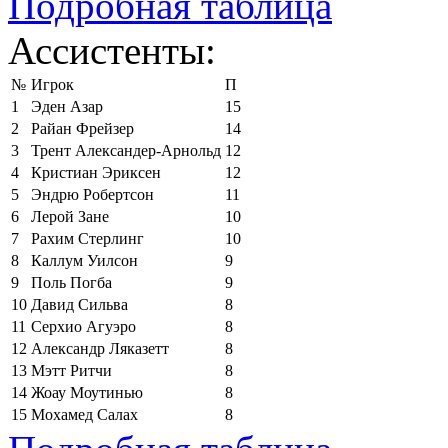
Подробная таблица
Ассистенты:
№
Игрок
П
1
Эден Азар
15
2
Райан Фрейзер
14
3
Трент Александер-Арнольд
12
4
Кристиан Эриксен
12
5
Эндрю Робертсон
11
6
Лерой Зане
10
7
Рахим Стерлинг
10
8
Каллум Уилсон
9
9
Поль Погба
9
10
Давид Сильва
8
11
Серхио Агуэро
8
12
Александр Ляказетт
8
13
Мэтт Ритчи
8
14
Жоау Моутинью
8
15
Мохамед Салах
8