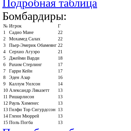
Подробная таблица
Бомбардиры:
№
Игрок
Г
1
Садио Мане
22
2
Мохамед Салах
22
3
Пьер-Эмерик Обамеянг
22
4
Серхио Агуэро
21
5
Джейми Варди
18
6
Рахим Стерлинг
17
7
Гарри Кейн
17
8
Эден Азар
16
9
Каллум Уилсон
14
10
Александр Ляказетт
13
11
Ришарлисон
13
12
Рауль Хименес
13
13
Гилфи Тор Сигурдссон
13
14
Гленн Мюррей
13
15
Поль Погба
13