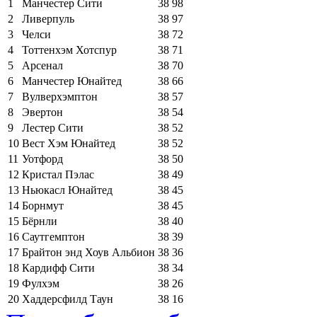
1
Манчестер Сити
38
98
2
Ливерпуль
38
97
3
Челси
38
72
4
Тоттенхэм Хотспур
38
71
5
Арсенал
38
70
6
Манчестер Юнайтед
38
66
7
Вулверхэмптон
38
57
8
Эвертон
38
54
9
Лестер Сити
38
52
10
Вест Хэм Юнайтед
38
52
11
Уотфорд
38
50
12
Кристал Пэлас
38
49
13
Ньюкасл Юнайтед
38
45
14
Борнмут
38
45
15
Бёрнли
38
40
16
Саутгемптон
38
39
17
Брайтон энд Хоув Альбион
38
36
18
Кардифф Сити
38
34
19
Фулхэм
38
26
20
Хаддерсфилд Таун
38
16