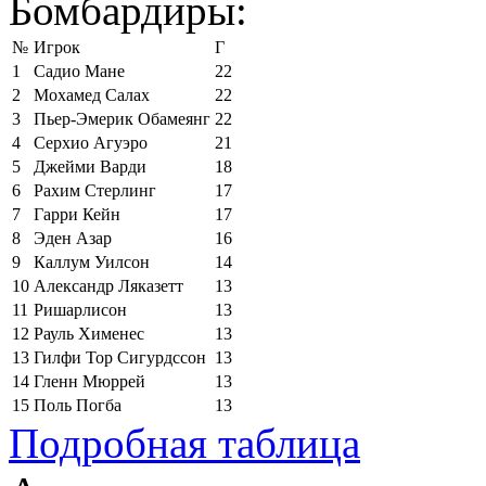
Бомбардиры:
№
Игрок
Г
1
Садио Мане
22
2
Мохамед Салах
22
3
Пьер-Эмерик Обамеянг
22
4
Серхио Агуэро
21
5
Джейми Варди
18
6
Рахим Стерлинг
17
7
Гарри Кейн
17
8
Эден Азар
16
9
Каллум Уилсон
14
10
Александр Ляказетт
13
11
Ришарлисон
13
12
Рауль Хименес
13
13
Гилфи Тор Сигурдссон
13
14
Гленн Мюррей
13
15
Поль Погба
13
Подробная таблица