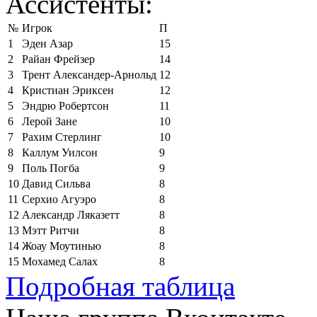
Ассистенты:
№
Игрок
П
1
Эден Азар
15
2
Райан Фрейзер
14
3
Трент Александер-Арнольд
12
4
Кристиан Эриксен
12
5
Эндрю Робертсон
11
6
Лерой Зане
10
7
Рахим Стерлинг
10
8
Каллум Уилсон
9
9
Поль Погба
9
10
Давид Сильва
8
11
Серхио Агуэро
8
12
Александр Ляказетт
8
13
Мэтт Ритчи
8
14
Жоау Моутинью
8
15
Мохамед Салах
8
Подробная таблица