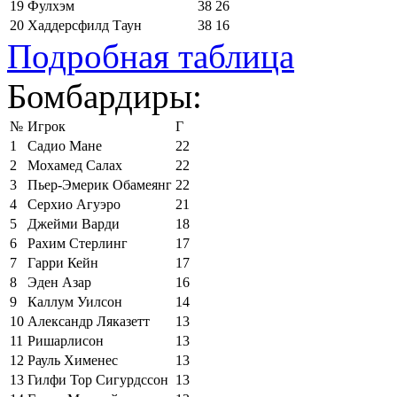
19
Фулхэм
38
26
20
Хаддерсфилд Таун
38
16
Подробная таблица
Бомбардиры:
№
Игрок
Г
1
Садио Мане
22
2
Мохамед Салах
22
3
Пьер-Эмерик Обамеянг
22
4
Серхио Агуэро
21
5
Джейми Варди
18
6
Рахим Стерлинг
17
7
Гарри Кейн
17
8
Эден Азар
16
9
Каллум Уилсон
14
10
Александр Ляказетт
13
11
Ришарлисон
13
12
Рауль Хименес
13
13
Гилфи Тор Сигурдссон
13