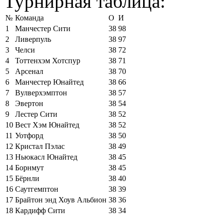
Турнирная таблица:
№
Команда
О
И
1
Манчестер Сити
38
98
2
Ливерпуль
38
97
3
Челси
38
72
4
Тоттенхэм Хотспур
38
71
5
Арсенал
38
70
6
Манчестер Юнайтед
38
66
7
Вулверхэмптон
38
57
8
Эвертон
38
54
9
Лестер Сити
38
52
10
Вест Хэм Юнайтед
38
52
11
Уотфорд
38
50
12
Кристал Пэлас
38
49
13
Ньюкасл Юнайтед
38
45
14
Борнмут
38
45
15
Бёрнли
38
40
16
Саутгемптон
38
39
17
Брайтон энд Хоув Альбион
38
36
18
Кардифф Сити
38
34