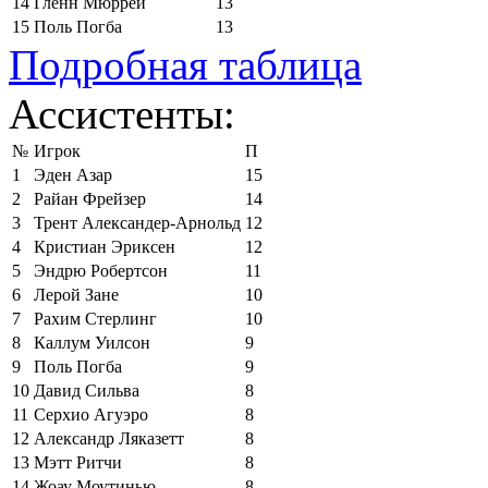
14
Гленн Мюррей
13
15
Поль Погба
13
Подробная таблица
Ассистенты:
№
Игрок
П
1
Эден Азар
15
2
Райан Фрейзер
14
3
Трент Александер-Арнольд
12
4
Кристиан Эриксен
12
5
Эндрю Робертсон
11
6
Лерой Зане
10
7
Рахим Стерлинг
10
8
Каллум Уилсон
9
9
Поль Погба
9
10
Давид Сильва
8
11
Серхио Агуэро
8
12
Александр Ляказетт
8
13
Мэтт Ритчи
8
14
Жоау Моутинью
8