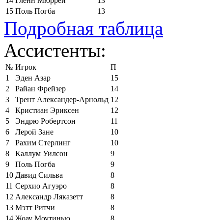
14
Гленн Мюррей
13
15
Поль Погба
13
Подробная таблица
Ассистенты:
№
Игрок
П
1
Эден Азар
15
2
Райан Фрейзер
14
3
Трент Александер-Арнольд
12
4
Кристиан Эриксен
12
5
Эндрю Робертсон
11
6
Лерой Зане
10
7
Рахим Стерлинг
10
8
Каллум Уилсон
9
9
Поль Погба
9
10
Давид Сильва
8
11
Серхио Агуэро
8
12
Александр Ляказетт
8
13
Мэтт Ритчи
8
14
Жоау Моутинью
8