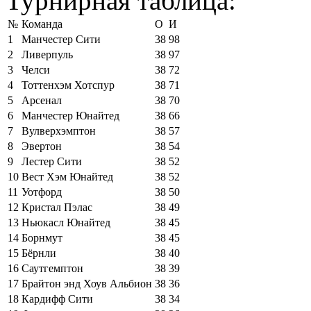
Турнирная таблица:
№
Команда
О
И
1
Манчестер Сити
38
98
2
Ливерпуль
38
97
3
Челси
38
72
4
Тоттенхэм Хотспур
38
71
5
Арсенал
38
70
6
Манчестер Юнайтед
38
66
7
Вулверхэмптон
38
57
8
Эвертон
38
54
9
Лестер Сити
38
52
10
Вест Хэм Юнайтед
38
52
11
Уотфорд
38
50
12
Кристал Пэлас
38
49
13
Ньюкасл Юнайтед
38
45
14
Борнмут
38
45
15
Бёрнли
38
40
16
Саутгемптон
38
39
17
Брайтон энд Хоув Альбион
38
36
18
Кардифф Сити
38
34