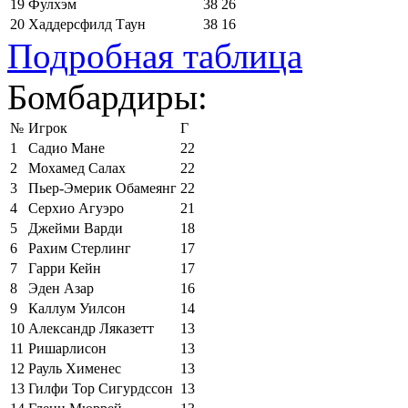
19
Фулхэм
38
26
20
Хаддерсфилд Таун
38
16
Подробная таблица
Бомбардиры:
№
Игрок
Г
1
Садио Мане
22
2
Мохамед Салах
22
3
Пьер-Эмерик Обамеянг
22
4
Серхио Агуэро
21
5
Джейми Варди
18
6
Рахим Стерлинг
17
7
Гарри Кейн
17
8
Эден Азар
16
9
Каллум Уилсон
14
10
Александр Ляказетт
13
11
Ришарлисон
13
12
Рауль Хименес
13
13
Гилфи Тор Сигурдссон
13