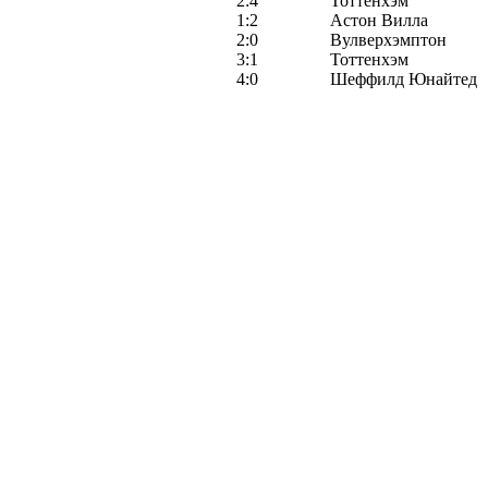
2:4
Тоттенхэм
1:2
Астон Вилла
2:0
Вулверхэмптон
3:1
Тоттенхэм
4:0
Шеффилд Юнайтед