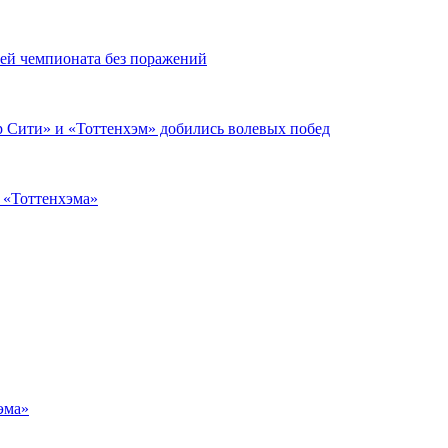
чей чемпионата без поражений
 Сити» и «Тоттенхэм» добились волевых побед
з «Тоттенхэма»
эма»