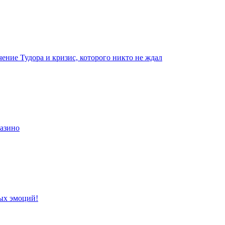
чение Тудора и кризис, которого никто не ждал
казино
ых эмоций!