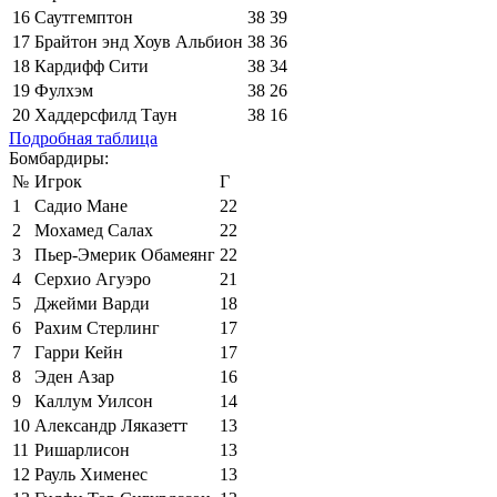
16
Саутгемптон
38
39
17
Брайтон энд Хоув Альбион
38
36
18
Кардифф Сити
38
34
19
Фулхэм
38
26
20
Хаддерсфилд Таун
38
16
Подробная таблица
Бомбардиры:
№
Игрок
Г
1
Садио Мане
22
2
Мохамед Салах
22
3
Пьер-Эмерик Обамеянг
22
4
Серхио Агуэро
21
5
Джейми Варди
18
6
Рахим Стерлинг
17
7
Гарри Кейн
17
8
Эден Азар
16
9
Каллум Уилсон
14
10
Александр Ляказетт
13
11
Ришарлисон
13
12
Рауль Хименес
13