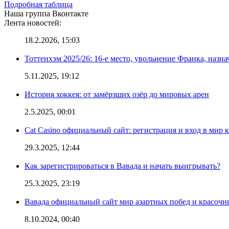
Подробная таблица
Наша группа Вконтакте
Лента новостей:
18.2.2026, 15:03
Тоттенхэм 2025/26: 16-е место, увольнение Франка, назна
5.11.2025, 19:12
История хоккея: от замёрзших озёр до мировых арен
2.5.2025, 00:01
Cat Casino официальный сайт: регистрация и вход в мир 
29.3.2025, 12:44
Как зарегистрироваться в Вавада и начать выигрывать?
25.3.2025, 23:19
Вавада официальный сайт мир азартных побед и красочн
8.10.2024, 00:40