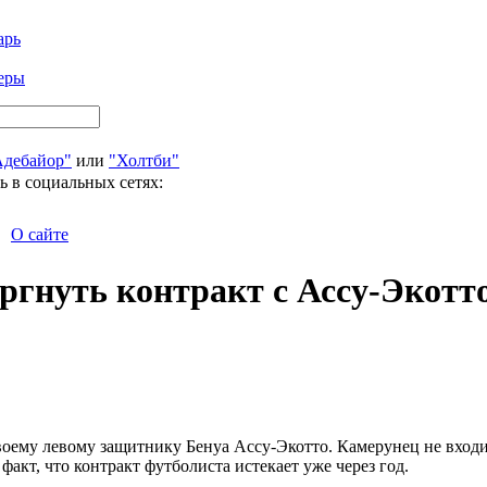
арь
еры
Адебайор"
или
"Холтби"
ь в социальных сетях:
О сайте
ргнуть контракт с Ассу-Экотт
своему левому защитнику Бенуа Ассу-Экотто. Камерунец не вход
факт, что контракт футболиста истекает уже через год.