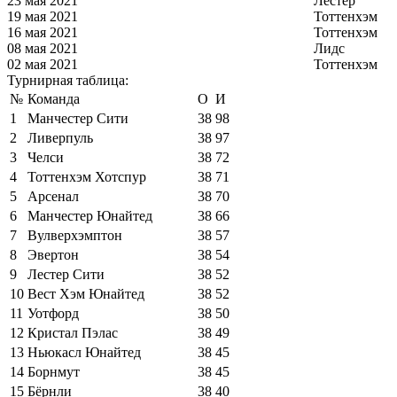
23 мая 2021
Лестер
19 мая 2021
Тоттенхэм
16 мая 2021
Тоттенхэм
08 мая 2021
Лидс
02 мая 2021
Тоттенхэм
Турнирная таблица:
№
Команда
О
И
1
Манчестер Сити
38
98
2
Ливерпуль
38
97
3
Челси
38
72
4
Тоттенхэм Хотспур
38
71
5
Арсенал
38
70
6
Манчестер Юнайтед
38
66
7
Вулверхэмптон
38
57
8
Эвертон
38
54
9
Лестер Сити
38
52
10
Вест Хэм Юнайтед
38
52
11
Уотфорд
38
50
12
Кристал Пэлас
38
49
13
Ньюкасл Юнайтед
38
45
14
Борнмут
38
45
15
Бёрнли
38
40