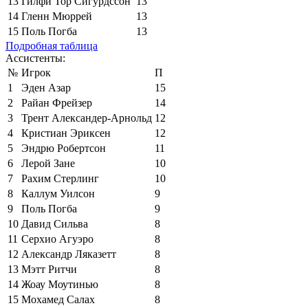
13
Гилфи Тор Сигурдссон
13
14
Гленн Мюррей
13
15
Поль Погба
13
Подробная таблица
Ассистенты:
№
Игрок
П
1
Эден Азар
15
2
Райан Фрейзер
14
3
Трент Александер-Арнольд
12
4
Кристиан Эриксен
12
5
Эндрю Робертсон
11
6
Лерой Зане
10
7
Рахим Стерлинг
10
8
Каллум Уилсон
9
9
Поль Погба
9
10
Давид Сильва
8
11
Серхио Агуэро
8
12
Александр Ляказетт
8
13
Мэтт Ритчи
8
14
Жоау Моутинью
8
15
Мохамед Салах
8