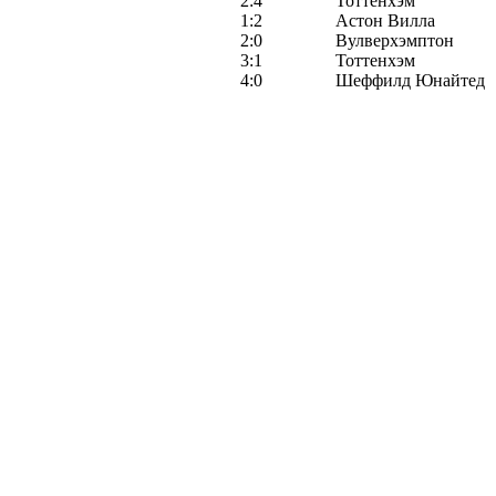
2:4
Тоттенхэм
1:2
Астон Вилла
2:0
Вулверхэмптон
3:1
Тоттенхэм
4:0
Шеффилд Юнайтед