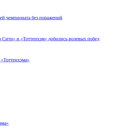
чей чемпионата без поражений
 Сити» и «Тоттенхэм» добились волевых побед
з «Тоттенхэма»
эма»