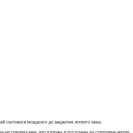
 состоялся незадолго до закрытия летнего окна.
да не говорил мне, что я вхожу в его планы на стартовые матчи