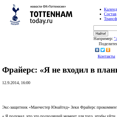
Календ
Состав
Транс
Найти!
Например:
"
Поделитес
Контакты
Фрайерс: «Я не входил в пла
12.9.2014, 16:00
Экс-защитник «Манчестер Юнайтед» Зеки Фрайерс прокомментир
« Я подумал, что это подходящий момент для того, чтобы уйти,