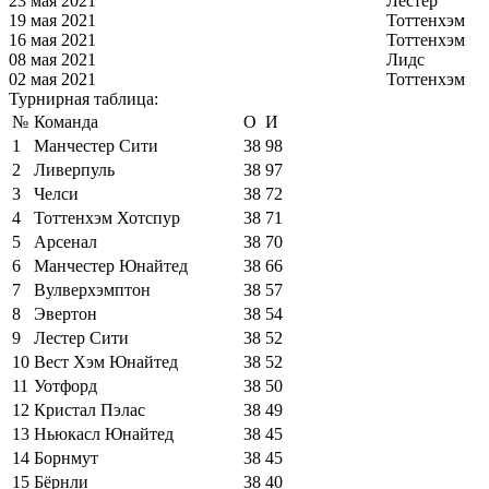
23 мая 2021
Лестер
19 мая 2021
Тоттенхэм
16 мая 2021
Тоттенхэм
08 мая 2021
Лидс
02 мая 2021
Тоттенхэм
Турнирная таблица:
№
Команда
О
И
1
Манчестер Сити
38
98
2
Ливерпуль
38
97
3
Челси
38
72
4
Тоттенхэм Хотспур
38
71
5
Арсенал
38
70
6
Манчестер Юнайтед
38
66
7
Вулверхэмптон
38
57
8
Эвертон
38
54
9
Лестер Сити
38
52
10
Вест Хэм Юнайтед
38
52
11
Уотфорд
38
50
12
Кристал Пэлас
38
49
13
Ньюкасл Юнайтед
38
45
14
Борнмут
38
45
15
Бёрнли
38
40