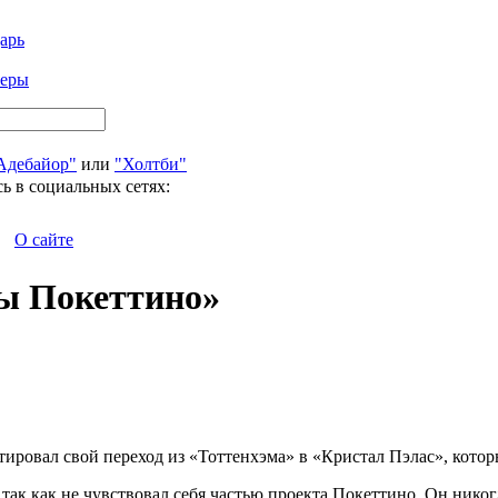
арь
феры
Адебайор"
или
"Холтби"
ь в социальных сетях:
О сайте
ны Покеттино»
овал свой переход из «Тоттенхэма» в «Кристал Пэлас», который
 так как не чувствовал себя частью проекта Покеттино. Он никог