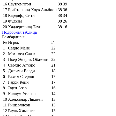
16
Саутгемптон
38
39
17
Брайтон энд Хоув Альбион
38
36
18
Кардифф Сити
38
34
19
Фулхэм
38
26
20
Хаддерсфилд Таун
38
16
Подробная таблица
Бомбардиры:
№
Игрок
Г
1
Садио Мане
22
2
Мохамед Салах
22
3
Пьер-Эмерик Обамеянг
22
4
Серхио Агуэро
21
5
Джейми Варди
18
6
Рахим Стерлинг
17
7
Гарри Кейн
17
8
Эден Азар
16
9
Каллум Уилсон
14
10
Александр Ляказетт
13
11
Ришарлисон
13
12
Рауль Хименес
13