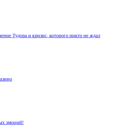
чение Тудора и кризис, которого никто не ждал
казино
ых эмоций!