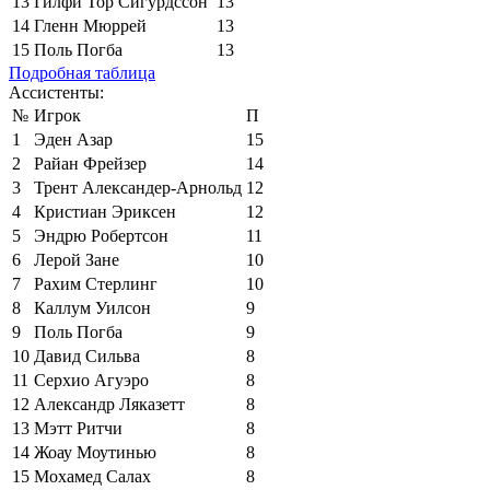
13
Гилфи Тор Сигурдссон
13
14
Гленн Мюррей
13
15
Поль Погба
13
Подробная таблица
Ассистенты:
№
Игрок
П
1
Эден Азар
15
2
Райан Фрейзер
14
3
Трент Александер-Арнольд
12
4
Кристиан Эриксен
12
5
Эндрю Робертсон
11
6
Лерой Зане
10
7
Рахим Стерлинг
10
8
Каллум Уилсон
9
9
Поль Погба
9
10
Давид Сильва
8
11
Серхио Агуэро
8
12
Александр Ляказетт
8
13
Мэтт Ритчи
8
14
Жоау Моутинью
8
15
Мохамед Салах
8