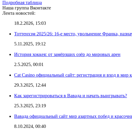
Подробная таблица
Наша группа Вконтакте
Лента новостей:
18.2.2026, 15:03
Тоттенхэм 2025/26: 16-е место, увольнение Франка, назна
5.11.2025, 19:12
История хоккея: от замёрзших озёр до мировых арен
2.5.2025, 00:01
Cat Casino официальный сайт: регистрация и вход в мир 
29.3.2025, 12:44
Как зарегистрироваться в Вавада и начать выигрывать?
25.3.2025, 23:19
Вавада официальный сайт мир азартных побед и красочн
8.10.2024, 00:40