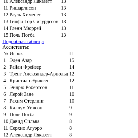
10
Александр Ляказетт
13
11
Ришарлисон
13
12
Рауль Хименес
13
13
Гилфи Тор Сигурдссон
13
14
Гленн Мюррей
13
15
Поль Погба
13
Подробная таблица
Ассистенты:
№
Игрок
П
1
Эден Азар
15
2
Райан Фрейзер
14
3
Трент Александер-Арнольд
12
4
Кристиан Эриксен
12
5
Эндрю Робертсон
11
6
Лерой Зане
10
7
Рахим Стерлинг
10
8
Каллум Уилсон
9
9
Поль Погба
9
10
Давид Сильва
8
11
Серхио Агуэро
8
12
Александр Ляказетт
8