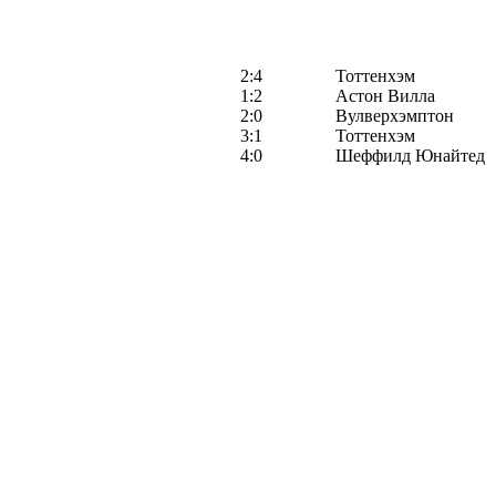
2:4
Тоттенхэм
1:2
Астон Вилла
2:0
Вулверхэмптон
3:1
Тоттенхэм
4:0
Шеффилд Юнайтед