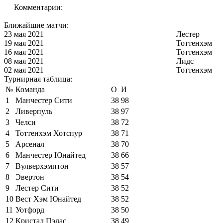
Комментарии:
Ближайшие матчи:
23 мая 2021
Лестер
19 мая 2021
Тоттенхэм
16 мая 2021
Тоттенхэм
08 мая 2021
Лидс
02 мая 2021
Тоттенхэм
Турнирная таблица:
№
Команда
О
И
1
Манчестер Сити
38
98
2
Ливерпуль
38
97
3
Челси
38
72
4
Тоттенхэм Хотспур
38
71
5
Арсенал
38
70
6
Манчестер Юнайтед
38
66
7
Вулверхэмптон
38
57
8
Эвертон
38
54
9
Лестер Сити
38
52
10
Вест Хэм Юнайтед
38
52
11
Уотфорд
38
50
12
Кристал Пэлас
38
49