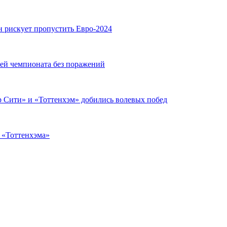
н рискует пропустить Евро-2024
чей чемпионата без поражений
 Сити» и «Тоттенхэм» добились волевых побед
з «Тоттенхэма»