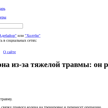
арь
феры
Адебайор"
или
"Холтби"
ь в социальных сетях:
О сайте
на из-за тяжелой травмы: он р
травму.
вязку правого колена на тренировке и перенесет операцию.