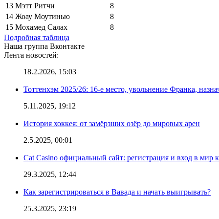
13
Мэтт Ритчи
8
14
Жоау Моутинью
8
15
Мохамед Салах
8
Подробная таблица
Наша группа Вконтакте
Лента новостей:
18.2.2026, 15:03
Тоттенхэм 2025/26: 16-е место, увольнение Франка, назна
5.11.2025, 19:12
История хоккея: от замёрзших озёр до мировых арен
2.5.2025, 00:01
Cat Casino официальный сайт: регистрация и вход в мир 
29.3.2025, 12:44
Как зарегистрироваться в Вавада и начать выигрывать?
25.3.2025, 23:19