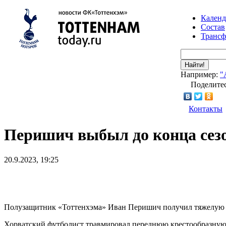
Календ
Состав
Транс
Найти!
Например:
"
Поделитес
Контакты
Перишич выбыл до конца сезо
20.9.2023, 19:25
Полузащитник «Тоттенхэма» Иван Перишич получил тяжелую 
Хорватский футболист травмировал переднюю крестообразную с