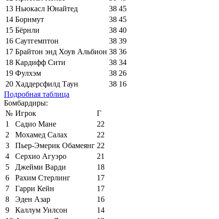
13
Ньюкасл Юнайтед
38
45
14
Борнмут
38
45
15
Бёрнли
38
40
16
Саутгемптон
38
39
17
Брайтон энд Хоув Альбион
38
36
18
Кардифф Сити
38
34
19
Фулхэм
38
26
20
Хаддерсфилд Таун
38
16
Подробная таблица
Бомбардиры:
№
Игрок
Г
1
Садио Мане
22
2
Мохамед Салах
22
3
Пьер-Эмерик Обамеянг
22
4
Серхио Агуэро
21
5
Джейми Варди
18
6
Рахим Стерлинг
17
7
Гарри Кейн
17
8
Эден Азар
16
9
Каллум Уилсон
14