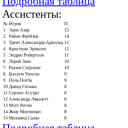
Подробная таблица
Ассистенты:
№
Игрок
П
1
Эден Азар
15
2
Райан Фрейзер
14
3
Трент Александер-Арнольд
12
4
Кристиан Эриксен
12
5
Эндрю Робертсон
11
6
Лерой Зане
10
7
Рахим Стерлинг
10
8
Каллум Уилсон
9
9
Поль Погба
9
10
Давид Сильва
8
11
Серхио Агуэро
8
12
Александр Ляказетт
8
13
Мэтт Ритчи
8
14
Жоау Моутинью
8
15
Мохамед Салах
8
Подробная таблица