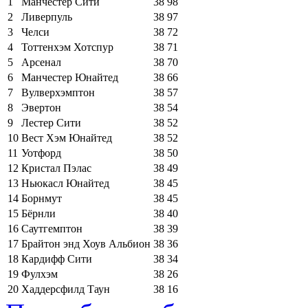
1
Манчестер Сити
38
98
2
Ливерпуль
38
97
3
Челси
38
72
4
Тоттенхэм Хотспур
38
71
5
Арсенал
38
70
6
Манчестер Юнайтед
38
66
7
Вулверхэмптон
38
57
8
Эвертон
38
54
9
Лестер Сити
38
52
10
Вест Хэм Юнайтед
38
52
11
Уотфорд
38
50
12
Кристал Пэлас
38
49
13
Ньюкасл Юнайтед
38
45
14
Борнмут
38
45
15
Бёрнли
38
40
16
Саутгемптон
38
39
17
Брайтон энд Хоув Альбион
38
36
18
Кардифф Сити
38
34
19
Фулхэм
38
26
20
Хаддерсфилд Таун
38
16