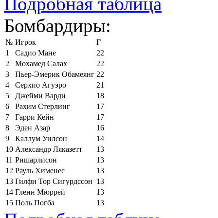
Подробная таблица
Бомбардиры:
№
Игрок
Г
1
Садио Мане
22
2
Мохамед Салах
22
3
Пьер-Эмерик Обамеянг
22
4
Серхио Агуэро
21
5
Джейми Варди
18
6
Рахим Стерлинг
17
7
Гарри Кейн
17
8
Эден Азар
16
9
Каллум Уилсон
14
10
Александр Ляказетт
13
11
Ришарлисон
13
12
Рауль Хименес
13
13
Гилфи Тор Сигурдссон
13
14
Гленн Мюррей
13
15
Поль Погба
13