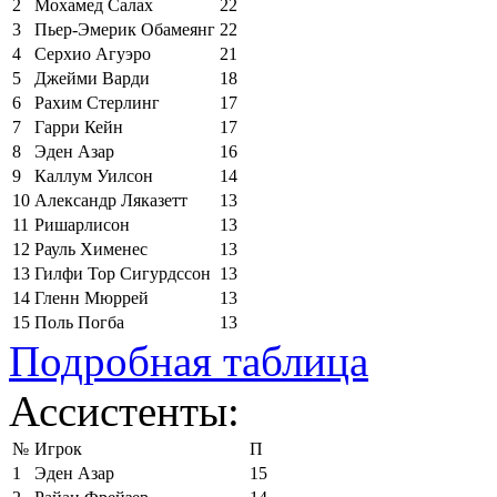
2
Мохамед Салах
22
3
Пьер-Эмерик Обамеянг
22
4
Серхио Агуэро
21
5
Джейми Варди
18
6
Рахим Стерлинг
17
7
Гарри Кейн
17
8
Эден Азар
16
9
Каллум Уилсон
14
10
Александр Ляказетт
13
11
Ришарлисон
13
12
Рауль Хименес
13
13
Гилфи Тор Сигурдссон
13
14
Гленн Мюррей
13
15
Поль Погба
13
Подробная таблица
Ассистенты:
№
Игрок
П
1
Эден Азар
15