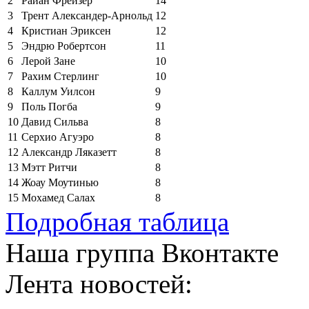
2
Райан Фрейзер
14
3
Трент Александер-Арнольд
12
4
Кристиан Эриксен
12
5
Эндрю Робертсон
11
6
Лерой Зане
10
7
Рахим Стерлинг
10
8
Каллум Уилсон
9
9
Поль Погба
9
10
Давид Сильва
8
11
Серхио Агуэро
8
12
Александр Ляказетт
8
13
Мэтт Ритчи
8
14
Жоау Моутинью
8
15
Мохамед Салах
8
Подробная таблица
Наша группа Вконтакте
Лента новостей: