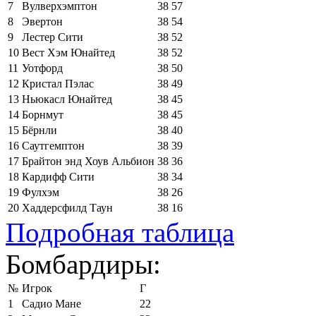
7
Вулверхэмптон
38
57
8
Эвертон
38
54
9
Лестер Сити
38
52
10
Вест Хэм Юнайтед
38
52
11
Уотфорд
38
50
12
Кристал Пэлас
38
49
13
Ньюкасл Юнайтед
38
45
14
Борнмут
38
45
15
Бёрнли
38
40
16
Саутгемптон
38
39
17
Брайтон энд Хоув Альбион
38
36
18
Кардифф Сити
38
34
19
Фулхэм
38
26
20
Хаддерсфилд Таун
38
16
Подробная таблица
Бомбардиры:
№
Игрок
Г
1
Садио Мане
22