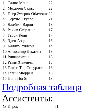
1
Садио Мане
22
2
Мохамед Салах
22
3
Пьер-Эмерик Обамеянг
22
4
Серхио Агуэро
21
5
Джейми Варди
18
6
Рахим Стерлинг
17
7
Гарри Кейн
17
8
Эден Азар
16
9
Каллум Уилсон
14
10
Александр Ляказетт
13
11
Ришарлисон
13
12
Рауль Хименес
13
13
Гилфи Тор Сигурдссон
13
14
Гленн Мюррей
13
15
Поль Погба
13
Подробная таблица
Ассистенты:
№
Игрок
П