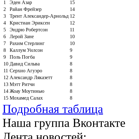
1
Эден Азар
15
2
Райан Фрейзер
14
3
Трент Александер-Арнольд
12
4
Кристиан Эриксен
12
5
Эндрю Робертсон
11
6
Лерой Зане
10
7
Рахим Стерлинг
10
8
Каллум Уилсон
9
9
Поль Погба
9
10
Давид Сильва
8
11
Серхио Агуэро
8
12
Александр Ляказетт
8
13
Мэтт Ритчи
8
14
Жоау Моутинью
8
15
Мохамед Салах
8
Подробная таблица
Наша группа Вконтакте
Лента новостей: