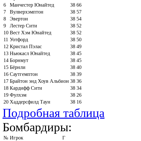
6
Манчестер Юнайтед
38
66
7
Вулверхэмптон
38
57
8
Эвертон
38
54
9
Лестер Сити
38
52
10
Вест Хэм Юнайтед
38
52
11
Уотфорд
38
50
12
Кристал Пэлас
38
49
13
Ньюкасл Юнайтед
38
45
14
Борнмут
38
45
15
Бёрнли
38
40
16
Саутгемптон
38
39
17
Брайтон энд Хоув Альбион
38
36
18
Кардифф Сити
38
34
19
Фулхэм
38
26
20
Хаддерсфилд Таун
38
16
Подробная таблица
Бомбардиры:
№
Игрок
Г