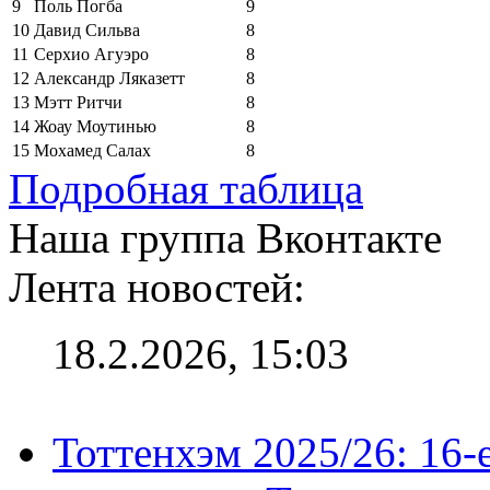
9
Поль Погба
9
10
Давид Сильва
8
11
Серхио Агуэро
8
12
Александр Ляказетт
8
13
Мэтт Ритчи
8
14
Жоау Моутинью
8
15
Мохамед Салах
8
Подробная таблица
Наша группа Вконтакте
Лента новостей:
18.2.2026, 15:03
Тоттенхэм 2025/26: 16-