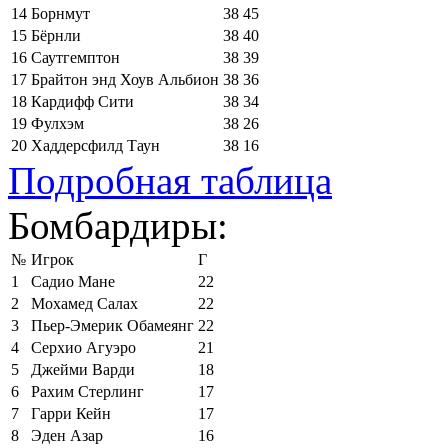
14
Борнмут
38
45
15
Бёрнли
38
40
16
Саутгемптон
38
39
17
Брайтон энд Хоув Альбион
38
36
18
Кардифф Сити
38
34
19
Фулхэм
38
26
20
Хаддерсфилд Таун
38
16
Подробная таблица
Бомбардиры:
№
Игрок
Г
1
Садио Мане
22
2
Мохамед Салах
22
3
Пьер-Эмерик Обамеянг
22
4
Серхио Агуэро
21
5
Джейми Варди
18
6
Рахим Стерлинг
17
7
Гарри Кейн
17
8
Эден Азар
16