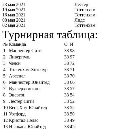
23 мая 2021
Лестер
19 мая 2021
Тоттенхэм
16 мая 2021
Тоттенхэм
08 мая 2021
Лидс
02 мая 2021
Тоттенхэм
Турнирная таблица:
№
Команда
О
И
1
Манчестер Сити
38
98
2
Ливерпуль
38
97
3
Челси
38
72
4
Тоттенхэм Хотспур
38
71
5
Арсенал
38
70
6
Манчестер Юнайтед
38
66
7
Вулверхэмптон
38
57
8
Эвертон
38
54
9
Лестер Сити
38
52
10
Вест Хэм Юнайтед
38
52
11
Уотфорд
38
50
12
Кристал Пэлас
38
49
13
Ньюкасл Юнайтед
38
45