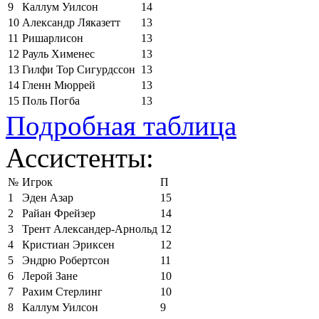
9
Каллум Уилсон
14
10
Александр Ляказетт
13
11
Ришарлисон
13
12
Рауль Хименес
13
13
Гилфи Тор Сигурдссон
13
14
Гленн Мюррей
13
15
Поль Погба
13
Подробная таблица
Ассистенты:
№
Игрок
П
1
Эден Азар
15
2
Райан Фрейзер
14
3
Трент Александер-Арнольд
12
4
Кристиан Эриксен
12
5
Эндрю Робертсон
11
6
Лерой Зане
10
7
Рахим Стерлинг
10
8
Каллум Уилсон
9