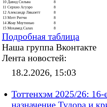
10
Давид Сильва
8
11
Серхио Агуэро
8
12
Александр Ляказетт
8
13
Мэтт Ритчи
8
14
Жоау Моутинью
8
15
Мохамед Салах
8
Подробная таблица
Наша группа Вконтакте
Лента новостей:
18.2.2026, 15:03
Тоттенхэм 2025/26: 16-
назначение Тудора и кр