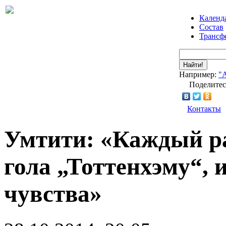
Календ
Состав
Трансф
Найти!
Например:
"
Поделитес
Контакты
Умтити: «Каждый ра
гола „Тоттенхэму“,
чувства»