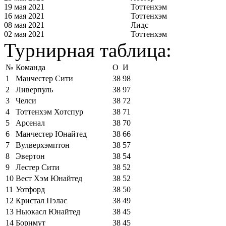
19 мая 2021
Тоттенхэм
16 мая 2021
Тоттенхэм
08 мая 2021
Лидс
02 мая 2021
Тоттенхэм
Турнирная таблица:
№
Команда
О
И
1
Манчестер Сити
38
98
2
Ливерпуль
38
97
3
Челси
38
72
4
Тоттенхэм Хотспур
38
71
5
Арсенал
38
70
6
Манчестер Юнайтед
38
66
7
Вулверхэмптон
38
57
8
Эвертон
38
54
9
Лестер Сити
38
52
10
Вест Хэм Юнайтед
38
52
11
Уотфорд
38
50
12
Кристал Пэлас
38
49
13
Ньюкасл Юнайтед
38
45
14
Борнмут
38
45