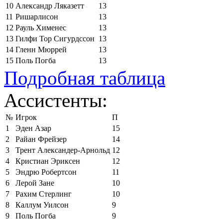
10
Александр Ляказетт
13
11
Ришарлисон
13
12
Рауль Хименес
13
13
Гилфи Тор Сигурдссон
13
14
Гленн Мюррей
13
15
Поль Погба
13
Подробная таблица
Ассистенты:
№
Игрок
П
1
Эден Азар
15
2
Райан Фрейзер
14
3
Трент Александер-Арнольд
12
4
Кристиан Эриксен
12
5
Эндрю Робертсон
11
6
Лерой Зане
10
7
Рахим Стерлинг
10
8
Каллум Уилсон
9
9
Поль Погба
9