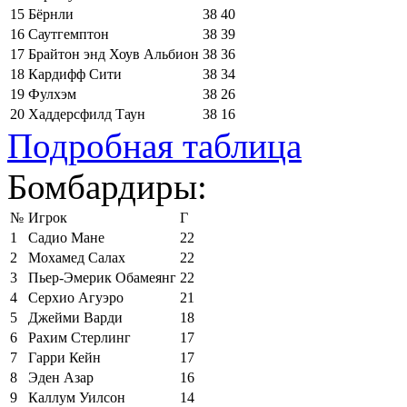
15
Бёрнли
38
40
16
Саутгемптон
38
39
17
Брайтон энд Хоув Альбион
38
36
18
Кардифф Сити
38
34
19
Фулхэм
38
26
20
Хаддерсфилд Таун
38
16
Подробная таблица
Бомбардиры:
№
Игрок
Г
1
Садио Мане
22
2
Мохамед Салах
22
3
Пьер-Эмерик Обамеянг
22
4
Серхио Агуэро
21
5
Джейми Варди
18
6
Рахим Стерлинг
17
7
Гарри Кейн
17
8
Эден Азар
16
9
Каллум Уилсон
14