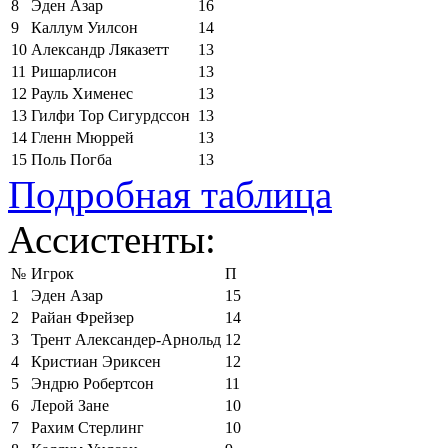
8
Эден Азар
16
9
Каллум Уилсон
14
10
Александр Ляказетт
13
11
Ришарлисон
13
12
Рауль Хименес
13
13
Гилфи Тор Сигурдссон
13
14
Гленн Мюррей
13
15
Поль Погба
13
Подробная таблица
Ассистенты:
№
Игрок
П
1
Эден Азар
15
2
Райан Фрейзер
14
3
Трент Александер-Арнольд
12
4
Кристиан Эриксен
12
5
Эндрю Робертсон
11
6
Лерой Зане
10
7
Рахим Стерлинг
10