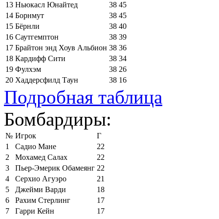
13
Ньюкасл Юнайтед
38
45
14
Борнмут
38
45
15
Бёрнли
38
40
16
Саутгемптон
38
39
17
Брайтон энд Хоув Альбион
38
36
18
Кардифф Сити
38
34
19
Фулхэм
38
26
20
Хаддерсфилд Таун
38
16
Подробная таблица
Бомбардиры:
№
Игрок
Г
1
Садио Мане
22
2
Мохамед Салах
22
3
Пьер-Эмерик Обамеянг
22
4
Серхио Агуэро
21
5
Джейми Варди
18
6
Рахим Стерлинг
17
7
Гарри Кейн
17