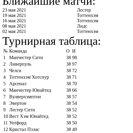
Ближайшие матчи:
23 мая 2021
Лестер
19 мая 2021
Тоттенхэм
16 мая 2021
Тоттенхэм
08 мая 2021
Лидс
02 мая 2021
Тоттенхэм
Турнирная таблица:
№
Команда
О
И
1
Манчестер Сити
38
98
2
Ливерпуль
38
97
3
Челси
38
72
4
Тоттенхэм Хотспур
38
71
5
Арсенал
38
70
6
Манчестер Юнайтед
38
66
7
Вулверхэмптон
38
57
8
Эвертон
38
54
9
Лестер Сити
38
52
10
Вест Хэм Юнайтед
38
52
11
Уотфорд
38
50
12
Кристал Пэлас
38
49