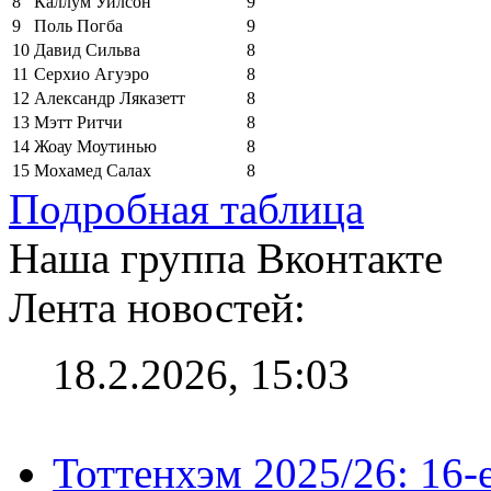
8
Каллум Уилсон
9
9
Поль Погба
9
10
Давид Сильва
8
11
Серхио Агуэро
8
12
Александр Ляказетт
8
13
Мэтт Ритчи
8
14
Жоау Моутинью
8
15
Мохамед Салах
8
Подробная таблица
Наша группа Вконтакте
Лента новостей:
18.2.2026, 15:03
Тоттенхэм 2025/26: 16-