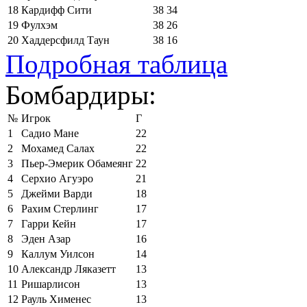
18
Кардифф Сити
38
34
19
Фулхэм
38
26
20
Хаддерсфилд Таун
38
16
Подробная таблица
Бомбардиры:
№
Игрок
Г
1
Садио Мане
22
2
Мохамед Салах
22
3
Пьер-Эмерик Обамеянг
22
4
Серхио Агуэро
21
5
Джейми Варди
18
6
Рахим Стерлинг
17
7
Гарри Кейн
17
8
Эден Азар
16
9
Каллум Уилсон
14
10
Александр Ляказетт
13
11
Ришарлисон
13
12
Рауль Хименес
13