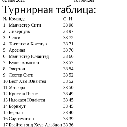
02 мая 2021
Тоттенхэм
Турнирная таблица:
№
Команда
О
И
1
Манчестер Сити
38
98
2
Ливерпуль
38
97
3
Челси
38
72
4
Тоттенхэм Хотспур
38
71
5
Арсенал
38
70
6
Манчестер Юнайтед
38
66
7
Вулверхэмптон
38
57
8
Эвертон
38
54
9
Лестер Сити
38
52
10
Вест Хэм Юнайтед
38
52
11
Уотфорд
38
50
12
Кристал Пэлас
38
49
13
Ньюкасл Юнайтед
38
45
14
Борнмут
38
45
15
Бёрнли
38
40
16
Саутгемптон
38
39
17
Брайтон энд Хоув Альбион
38
36