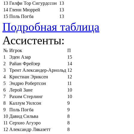
13
Гилфи Тор Сигурдссон
13
14
Гленн Мюррей
13
15
Поль Погба
13
Подробная таблица
Ассистенты:
№
Игрок
П
1
Эден Азар
15
2
Райан Фрейзер
14
3
Трент Александер-Арнольд
12
4
Кристиан Эриксен
12
5
Эндрю Робертсон
11
6
Лерой Зане
10
7
Рахим Стерлинг
10
8
Каллум Уилсон
9
9
Поль Погба
9
10
Давид Сильва
8
11
Серхио Агуэро
8
12
Александр Ляказетт
8