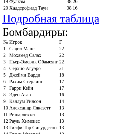
19
Фулхэм
38
26
20
Хаддерсфилд Таун
38
16
Подробная таблица
Бомбардиры:
№
Игрок
Г
1
Садио Мане
22
2
Мохамед Салах
22
3
Пьер-Эмерик Обамеянг
22
4
Серхио Агуэро
21
5
Джейми Варди
18
6
Рахим Стерлинг
17
7
Гарри Кейн
17
8
Эден Азар
16
9
Каллум Уилсон
14
10
Александр Ляказетт
13
11
Ришарлисон
13
12
Рауль Хименес
13
13
Гилфи Тор Сигурдссон
13