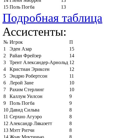
14
Гленн Мюррей
13
15
Поль Погба
13
Подробная таблица
Ассистенты:
№
Игрок
П
1
Эден Азар
15
2
Райан Фрейзер
14
3
Трент Александер-Арнольд
12
4
Кристиан Эриксен
12
5
Эндрю Робертсон
11
6
Лерой Зане
10
7
Рахим Стерлинг
10
8
Каллум Уилсон
9
9
Поль Погба
9
10
Давид Сильва
8
11
Серхио Агуэро
8
12
Александр Ляказетт
8
13
Мэтт Ритчи
8
14
Жоау Моутинью
8