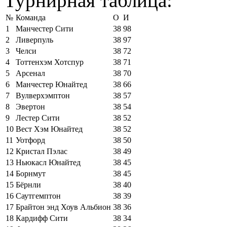
Турнирная таблица:
№
Команда
О
И
1
Манчестер Сити
38
98
2
Ливерпуль
38
97
3
Челси
38
72
4
Тоттенхэм Хотспур
38
71
5
Арсенал
38
70
6
Манчестер Юнайтед
38
66
7
Вулверхэмптон
38
57
8
Эвертон
38
54
9
Лестер Сити
38
52
10
Вест Хэм Юнайтед
38
52
11
Уотфорд
38
50
12
Кристал Пэлас
38
49
13
Ньюкасл Юнайтед
38
45
14
Борнмут
38
45
15
Бёрнли
38
40
16
Саутгемптон
38
39
17
Брайтон энд Хоув Альбион
38
36
18
Кардифф Сити
38
34