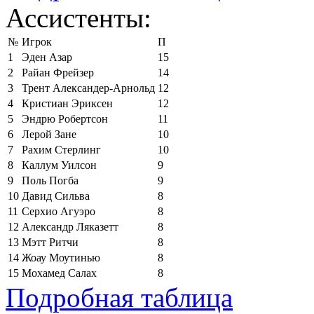
Ассистенты:
№
Игрок
П
1
Эден Азар
15
2
Райан Фрейзер
14
3
Трент Александер-Арнольд
12
4
Кристиан Эриксен
12
5
Эндрю Робертсон
11
6
Лерой Зане
10
7
Рахим Стерлинг
10
8
Каллум Уилсон
9
9
Поль Погба
9
10
Давид Сильва
8
11
Серхио Агуэро
8
12
Александр Ляказетт
8
13
Мэтт Ритчи
8
14
Жоау Моутинью
8
15
Мохамед Салах
8
Подробная таблица