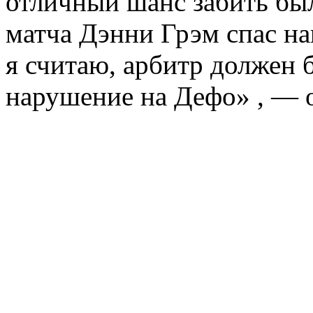
отличный шанс забить был
матча Дэнни Грэм спас на
я считаю, арбитр должен б
нарушение на Дефо» , — 