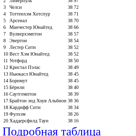
2
Ливерпуль
38
97
3
Челси
38
72
4
Тоттенхэм Хотспур
38
71
5
Арсенал
38
70
6
Манчестер Юнайтед
38
66
7
Вулверхэмптон
38
57
8
Эвертон
38
54
9
Лестер Сити
38
52
10
Вест Хэм Юнайтед
38
52
11
Уотфорд
38
50
12
Кристал Пэлас
38
49
13
Ньюкасл Юнайтед
38
45
14
Борнмут
38
45
15
Бёрнли
38
40
16
Саутгемптон
38
39
17
Брайтон энд Хоув Альбион
38
36
18
Кардифф Сити
38
34
19
Фулхэм
38
26
20
Хаддерсфилд Таун
38
16
Подробная таблица