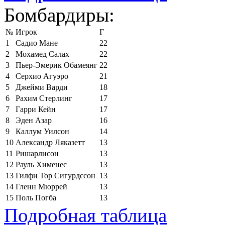
Бомбардиры:
№
Игрок
Г
1
Садио Мане
22
2
Мохамед Салах
22
3
Пьер-Эмерик Обамеянг
22
4
Серхио Агуэро
21
5
Джейми Варди
18
6
Рахим Стерлинг
17
7
Гарри Кейн
17
8
Эден Азар
16
9
Каллум Уилсон
14
10
Александр Ляказетт
13
11
Ришарлисон
13
12
Рауль Хименес
13
13
Гилфи Тор Сигурдссон
13
14
Гленн Мюррей
13
15
Поль Погба
13
Подробная таблица