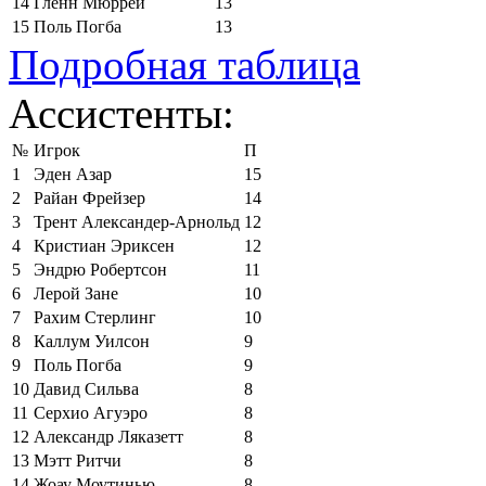
14
Гленн Мюррей
13
15
Поль Погба
13
Подробная таблица
Ассистенты:
№
Игрок
П
1
Эден Азар
15
2
Райан Фрейзер
14
3
Трент Александер-Арнольд
12
4
Кристиан Эриксен
12
5
Эндрю Робертсон
11
6
Лерой Зане
10
7
Рахим Стерлинг
10
8
Каллум Уилсон
9
9
Поль Погба
9
10
Давид Сильва
8
11
Серхио Агуэро
8
12
Александр Ляказетт
8
13
Мэтт Ритчи
8
14
Жоау Моутинью
8