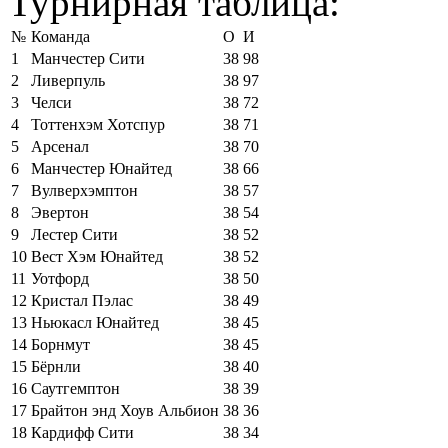
Турнирная таблица:
№
Команда
О
И
1
Манчестер Сити
38
98
2
Ливерпуль
38
97
3
Челси
38
72
4
Тоттенхэм Хотспур
38
71
5
Арсенал
38
70
6
Манчестер Юнайтед
38
66
7
Вулверхэмптон
38
57
8
Эвертон
38
54
9
Лестер Сити
38
52
10
Вест Хэм Юнайтед
38
52
11
Уотфорд
38
50
12
Кристал Пэлас
38
49
13
Ньюкасл Юнайтед
38
45
14
Борнмут
38
45
15
Бёрнли
38
40
16
Саутгемптон
38
39
17
Брайтон энд Хоув Альбион
38
36
18
Кардифф Сити
38
34