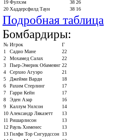
19
Фулхэм
38
26
20
Хаддерсфилд Таун
38
16
Подробная таблица
Бомбардиры:
№
Игрок
Г
1
Садио Мане
22
2
Мохамед Салах
22
3
Пьер-Эмерик Обамеянг
22
4
Серхио Агуэро
21
5
Джейми Варди
18
6
Рахим Стерлинг
17
7
Гарри Кейн
17
8
Эден Азар
16
9
Каллум Уилсон
14
10
Александр Ляказетт
13
11
Ришарлисон
13
12
Рауль Хименес
13
13
Гилфи Тор Сигурдссон
13