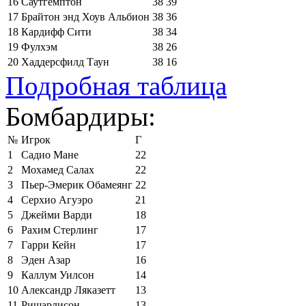
16
Саутгемптон
38
39
17
Брайтон энд Хоув Альбион
38
36
18
Кардифф Сити
38
34
19
Фулхэм
38
26
20
Хаддерсфилд Таун
38
16
Подробная таблица
Бомбардиры:
№
Игрок
Г
1
Садио Мане
22
2
Мохамед Салах
22
3
Пьер-Эмерик Обамеянг
22
4
Серхио Агуэро
21
5
Джейми Варди
18
6
Рахим Стерлинг
17
7
Гарри Кейн
17
8
Эден Азар
16
9
Каллум Уилсон
14
10
Александр Ляказетт
13
11
Ришарлисон
13