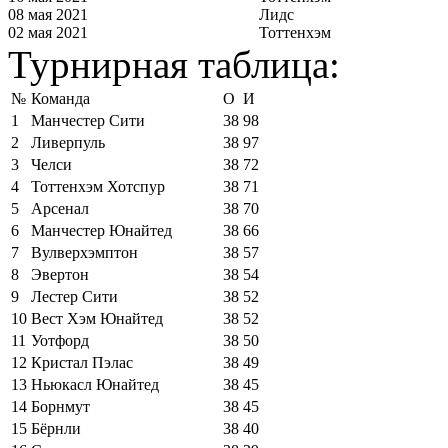
08 мая 2021
Лидс
02 мая 2021
Тоттенхэм
Турнирная таблица:
№
Команда
О
И
1
Манчестер Сити
38
98
2
Ливерпуль
38
97
3
Челси
38
72
4
Тоттенхэм Хотспур
38
71
5
Арсенал
38
70
6
Манчестер Юнайтед
38
66
7
Вулверхэмптон
38
57
8
Эвертон
38
54
9
Лестер Сити
38
52
10
Вест Хэм Юнайтед
38
52
11
Уотфорд
38
50
12
Кристал Пэлас
38
49
13
Ньюкасл Юнайтед
38
45
14
Борнмут
38
45
15
Бёрнли
38
40