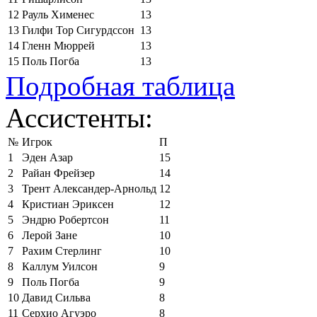
12
Рауль Хименес
13
13
Гилфи Тор Сигурдссон
13
14
Гленн Мюррей
13
15
Поль Погба
13
Подробная таблица
Ассистенты:
№
Игрок
П
1
Эден Азар
15
2
Райан Фрейзер
14
3
Трент Александер-Арнольд
12
4
Кристиан Эриксен
12
5
Эндрю Робертсон
11
6
Лерой Зане
10
7
Рахим Стерлинг
10
8
Каллум Уилсон
9
9
Поль Погба
9
10
Давид Сильва
8
11
Серхио Агуэро
8