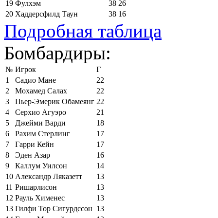
19
Фулхэм
38
26
20
Хаддерсфилд Таун
38
16
Подробная таблица
Бомбардиры:
№
Игрок
Г
1
Садио Мане
22
2
Мохамед Салах
22
3
Пьер-Эмерик Обамеянг
22
4
Серхио Агуэро
21
5
Джейми Варди
18
6
Рахим Стерлинг
17
7
Гарри Кейн
17
8
Эден Азар
16
9
Каллум Уилсон
14
10
Александр Ляказетт
13
11
Ришарлисон
13
12
Рауль Хименес
13
13
Гилфи Тор Сигурдссон
13