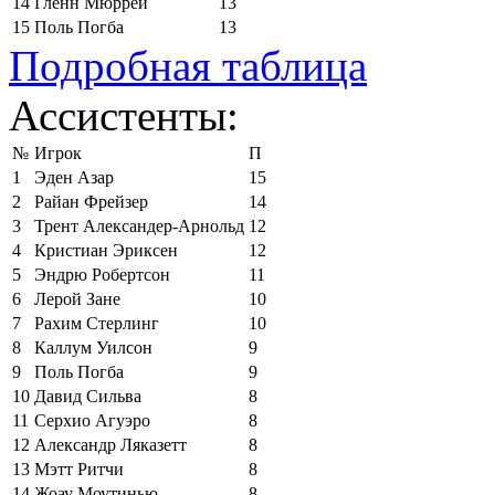
14
Гленн Мюррей
13
15
Поль Погба
13
Подробная таблица
Ассистенты:
№
Игрок
П
1
Эден Азар
15
2
Райан Фрейзер
14
3
Трент Александер-Арнольд
12
4
Кристиан Эриксен
12
5
Эндрю Робертсон
11
6
Лерой Зане
10
7
Рахим Стерлинг
10
8
Каллум Уилсон
9
9
Поль Погба
9
10
Давид Сильва
8
11
Серхио Агуэро
8
12
Александр Ляказетт
8
13
Мэтт Ритчи
8
14
Жоау Моутинью
8