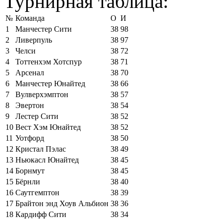
Турнирная таблица:
№
Команда
О
И
1
Манчестер Сити
38
98
2
Ливерпуль
38
97
3
Челси
38
72
4
Тоттенхэм Хотспур
38
71
5
Арсенал
38
70
6
Манчестер Юнайтед
38
66
7
Вулверхэмптон
38
57
8
Эвертон
38
54
9
Лестер Сити
38
52
10
Вест Хэм Юнайтед
38
52
11
Уотфорд
38
50
12
Кристал Пэлас
38
49
13
Ньюкасл Юнайтед
38
45
14
Борнмут
38
45
15
Бёрнли
38
40
16
Саутгемптон
38
39
17
Брайтон энд Хоув Альбион
38
36
18
Кардифф Сити
38
34