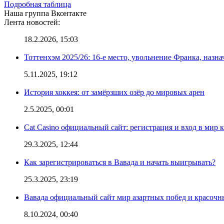
Подробная таблица
Наша группа Вконтакте
Лента новостей:
18.2.2026, 15:03
Тоттенхэм 2025/26: 16-е место, увольнение Франка, назна
5.11.2025, 19:12
История хоккея: от замёрзших озёр до мировых арен
2.5.2025, 00:01
Cat Casino официальный сайт: регистрация и вход в мир 
29.3.2025, 12:44
Как зарегистрироваться в Вавада и начать выигрывать?
25.3.2025, 23:19
Вавада официальный сайт мир азартных побед и красочн
8.10.2024, 00:40