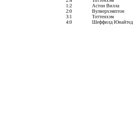
2:4
Тоттенхэм
1:2
Астон Вилла
2:0
Вулверхэмптон
3:1
Тоттенхэм
4:0
Шеффилд Юнайтед