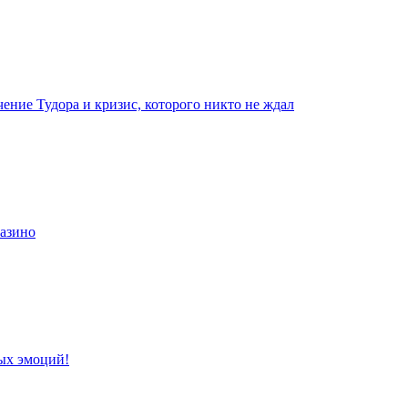
чение Тудора и кризис, которого никто не ждал
казино
ых эмоций!