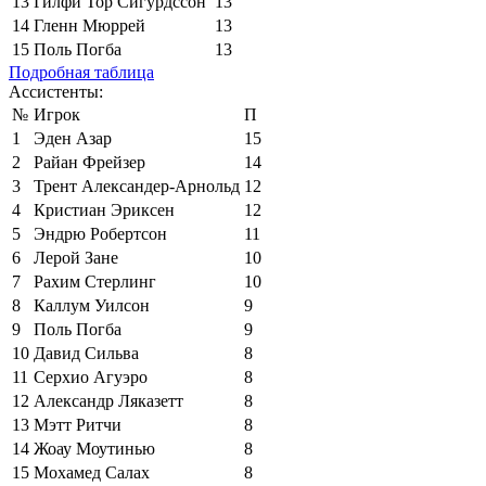
13
Гилфи Тор Сигурдссон
13
14
Гленн Мюррей
13
15
Поль Погба
13
Подробная таблица
Ассистенты:
№
Игрок
П
1
Эден Азар
15
2
Райан Фрейзер
14
3
Трент Александер-Арнольд
12
4
Кристиан Эриксен
12
5
Эндрю Робертсон
11
6
Лерой Зане
10
7
Рахим Стерлинг
10
8
Каллум Уилсон
9
9
Поль Погба
9
10
Давид Сильва
8
11
Серхио Агуэро
8
12
Александр Ляказетт
8
13
Мэтт Ритчи
8
14
Жоау Моутинью
8
15
Мохамед Салах
8