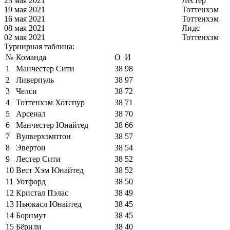
23 мая 2021
Лестер
19 мая 2021
Тоттенхэм
16 мая 2021
Тоттенхэм
08 мая 2021
Лидс
02 мая 2021
Тоттенхэм
Турнирная таблица:
№
Команда
О
И
1
Манчестер Сити
38
98
2
Ливерпуль
38
97
3
Челси
38
72
4
Тоттенхэм Хотспур
38
71
5
Арсенал
38
70
6
Манчестер Юнайтед
38
66
7
Вулверхэмптон
38
57
8
Эвертон
38
54
9
Лестер Сити
38
52
10
Вест Хэм Юнайтед
38
52
11
Уотфорд
38
50
12
Кристал Пэлас
38
49
13
Ньюкасл Юнайтед
38
45
14
Борнмут
38
45
15
Бёрнли
38
40