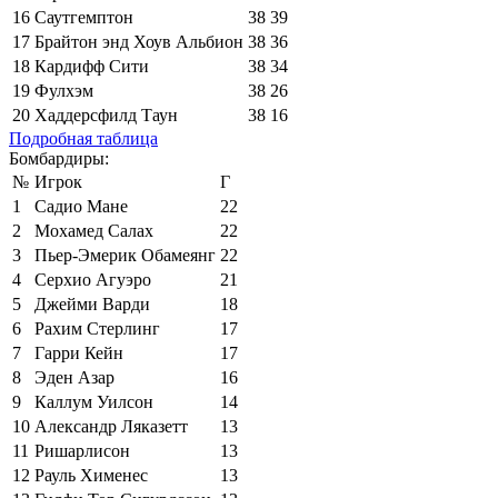
16
Саутгемптон
38
39
17
Брайтон энд Хоув Альбион
38
36
18
Кардифф Сити
38
34
19
Фулхэм
38
26
20
Хаддерсфилд Таун
38
16
Подробная таблица
Бомбардиры:
№
Игрок
Г
1
Садио Мане
22
2
Мохамед Салах
22
3
Пьер-Эмерик Обамеянг
22
4
Серхио Агуэро
21
5
Джейми Варди
18
6
Рахим Стерлинг
17
7
Гарри Кейн
17
8
Эден Азар
16
9
Каллум Уилсон
14
10
Александр Ляказетт
13
11
Ришарлисон
13
12
Рауль Хименес
13