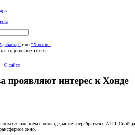
арь
феры
Адебайор"
или
"Холтби"
ь в социальных сетях:
О сайте
ва проявляют интерес к Хонде
оим положением в команде, может перебраться в АПЛ. Сообщает
рансферное окно.