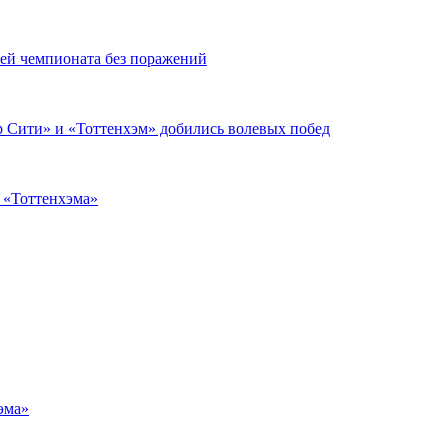
чей чемпионата без поражений
 Сити» и «Тоттенхэм» добились волевых побед
з «Тоттенхэма»
эма»