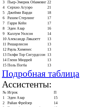
3
Пьер-Эмерик Обамеянг
22
4
Серхио Агуэро
21
5
Джейми Варди
18
6
Рахим Стерлинг
17
7
Гарри Кейн
17
8
Эден Азар
16
9
Каллум Уилсон
14
10
Александр Ляказетт
13
11
Ришарлисон
13
12
Рауль Хименес
13
13
Гилфи Тор Сигурдссон
13
14
Гленн Мюррей
13
15
Поль Погба
13
Подробная таблица
Ассистенты:
№
Игрок
П
1
Эден Азар
15
2
Райан Фрейзер
14