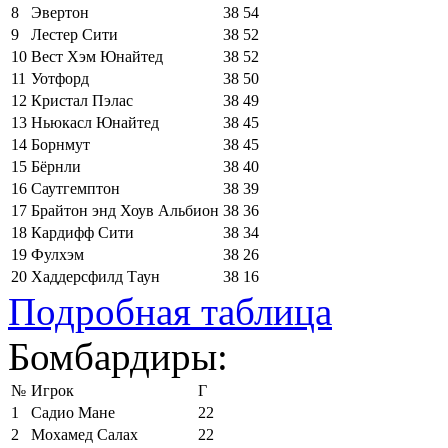
8
Эвертон
38
54
9
Лестер Сити
38
52
10
Вест Хэм Юнайтед
38
52
11
Уотфорд
38
50
12
Кристал Пэлас
38
49
13
Ньюкасл Юнайтед
38
45
14
Борнмут
38
45
15
Бёрнли
38
40
16
Саутгемптон
38
39
17
Брайтон энд Хоув Альбион
38
36
18
Кардифф Сити
38
34
19
Фулхэм
38
26
20
Хаддерсфилд Таун
38
16
Подробная таблица
Бомбардиры:
№
Игрок
Г
1
Садио Мане
22
2
Мохамед Салах
22