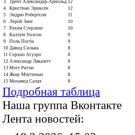
3
Трент Александер-Арнольд
12
4
Кристиан Эриксен
12
5
Эндрю Робертсон
11
6
Лерой Зане
10
7
Рахим Стерлинг
10
8
Каллум Уилсон
9
9
Поль Погба
9
10
Давид Сильва
8
11
Серхио Агуэро
8
12
Александр Ляказетт
8
13
Мэтт Ритчи
8
14
Жоау Моутинью
8
15
Мохамед Салах
8
Подробная таблица
Наша группа Вконтакте
Лента новостей: