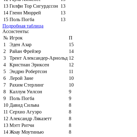
13
Гилфи Тор Сигурдссон
13
14
Гленн Мюррей
13
15
Поль Погба
13
Подробная таблица
Ассистенты:
№
Игрок
П
1
Эден Азар
15
2
Райан Фрейзер
14
3
Трент Александер-Арнольд
12
4
Кристиан Эриксен
12
5
Эндрю Робертсон
11
6
Лерой Зане
10
7
Рахим Стерлинг
10
8
Каллум Уилсон
9
9
Поль Погба
9
10
Давид Сильва
8
11
Серхио Агуэро
8
12
Александр Ляказетт
8
13
Мэтт Ритчи
8
14
Жоау Моутинью
8