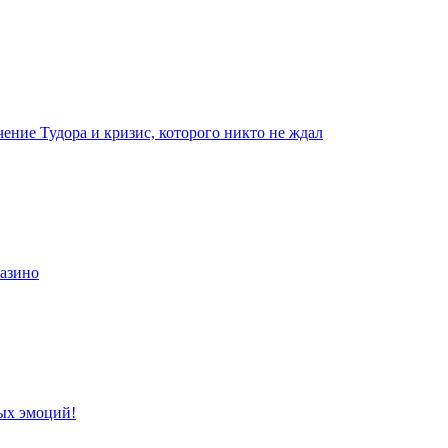
чение Тудора и кризис, которого никто не ждал
казино
ых эмоций!