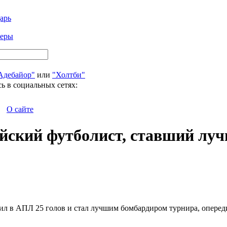
арь
феры
Адебайор"
или
"Холтби"
ь в социальных сетях:
О сайте
лийский футболист, ставший 
л в АПЛ 25 голов и стал лучшим бомбардиром турнира, опереди