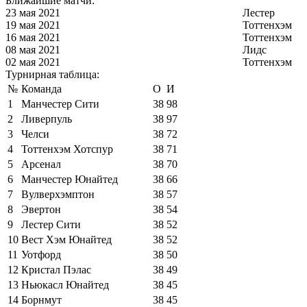
Ближайшие матчи:
23 мая 2021
Лестер
19 мая 2021
Тоттенхэм
16 мая 2021
Тоттенхэм
08 мая 2021
Лидс
02 мая 2021
Тоттенхэм
Турнирная таблица:
№
Команда
О
И
1
Манчестер Сити
38
98
2
Ливерпуль
38
97
3
Челси
38
72
4
Тоттенхэм Хотспур
38
71
5
Арсенал
38
70
6
Манчестер Юнайтед
38
66
7
Вулверхэмптон
38
57
8
Эвертон
38
54
9
Лестер Сити
38
52
10
Вест Хэм Юнайтед
38
52
11
Уотфорд
38
50
12
Кристал Пэлас
38
49
13
Ньюкасл Юнайтед
38
45
14
Борнмут
38
45