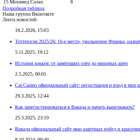
15
Мохамед Салах
8
Подробная таблица
Наша группа Вконтакте
Лента новостей:
18.2.2026, 15:03
Тоттенхэм 2025/26: 16-е место, увольнение Франка, назна
5.11.2025, 19:12
История хоккея: от замёрзших озёр до мировых арен
2.5.2025, 00:01
Cat Casino официальный сайт: регистрация и вход в мир 
29.3.2025, 12:44
Как зарегистрироваться в Вавада и начать выигрывать?
25.3.2025, 23:19
Вавада официальный сайт мир азартных побед и красочн
8.10.2024, 00:40