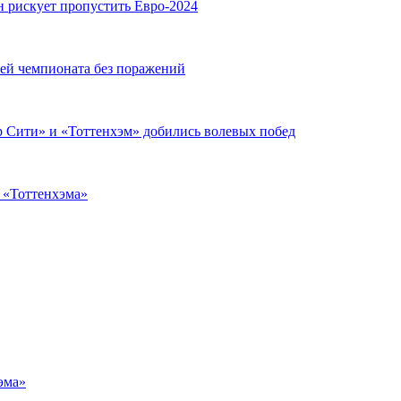
н рискует пропустить Евро-2024
чей чемпионата без поражений
 Сити» и «Тоттенхэм» добились волевых побед
з «Тоттенхэма»
эма»