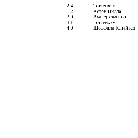
2:4
Тоттенхэм
1:2
Астон Вилла
2:0
Вулверхэмптон
3:1
Тоттенхэм
4:0
Шеффилд Юнайтед