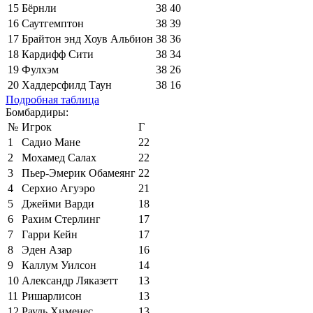
15
Бёрнли
38
40
16
Саутгемптон
38
39
17
Брайтон энд Хоув Альбион
38
36
18
Кардифф Сити
38
34
19
Фулхэм
38
26
20
Хаддерсфилд Таун
38
16
Подробная таблица
Бомбардиры:
№
Игрок
Г
1
Садио Мане
22
2
Мохамед Салах
22
3
Пьер-Эмерик Обамеянг
22
4
Серхио Агуэро
21
5
Джейми Варди
18
6
Рахим Стерлинг
17
7
Гарри Кейн
17
8
Эден Азар
16
9
Каллум Уилсон
14
10
Александр Ляказетт
13
11
Ришарлисон
13
12
Рауль Хименес
13