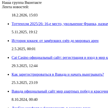
Наша группа Вконтакте
Лента новостей:
18.2.2026, 15:03
Тоттенхэм 2025/26: 16-е место, увольнение Франка, назна
5.11.2025, 19:12
История хоккея: от замёрзших озёр до мировых арен
2.5.2025, 00:01
Cat Casino официальный сайт: регистрация и вход в мир 
29.3.2025, 12:44
Как зарегистрироваться в Вавада и начать выигрывать?
25.3.2025, 23:19
Вавада официальный сайт мир азартных побед и красочн
8.10.2024, 00:40