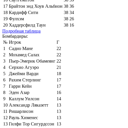
17
Брайтон энд Хоув Альбион
38
36
18
Кардифф Сити
38
34
19
Фулхэм
38
26
20
Хаддерсфилд Таун
38
16
Подробная таблица
Бомбардиры:
№
Игрок
Г
1
Садио Мане
22
2
Мохамед Салах
22
3
Пьер-Эмерик Обамеянг
22
4
Серхио Агуэро
21
5
Джейми Варди
18
6
Рахим Стерлинг
17
7
Гарри Кейн
17
8
Эден Азар
16
9
Каллум Уилсон
14
10
Александр Ляказетт
13
11
Ришарлисон
13
12
Рауль Хименес
13
13
Гилфи Тор Сигурдссон
13