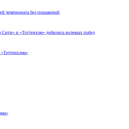
чей чемпионата без поражений
 Сити» и «Тоттенхэм» добились волевых побед
з «Тоттенхэма»
эма»