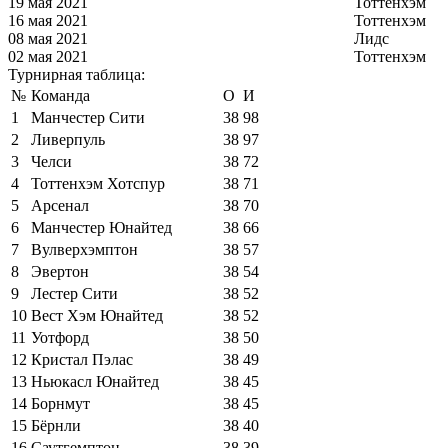
19 мая 2021
Тоттенхэм
16 мая 2021
Тоттенхэм
08 мая 2021
Лидс
02 мая 2021
Тоттенхэм
Турнирная таблица:
№
Команда
О
И
1
Манчестер Сити
38
98
2
Ливерпуль
38
97
3
Челси
38
72
4
Тоттенхэм Хотспур
38
71
5
Арсенал
38
70
6
Манчестер Юнайтед
38
66
7
Вулверхэмптон
38
57
8
Эвертон
38
54
9
Лестер Сити
38
52
10
Вест Хэм Юнайтед
38
52
11
Уотфорд
38
50
12
Кристал Пэлас
38
49
13
Ньюкасл Юнайтед
38
45
14
Борнмут
38
45
15
Бёрнли
38
40
16
Саутгемптон
38
39