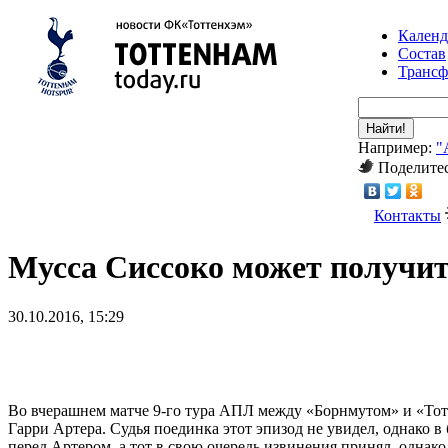
Календ
Состав
Транс
Найти!
Например:
"
Поделитес
Контакты
Мусса Сиссоко может получи
30.10.2016, 15:29
Во вчерашнем матче 9-го тура АПЛ между «Борнмутом» и «Тотт
Гарри Артера. Судья поединка этот эпизод не увидел, однако 
перед Артером, а тот в свою очередь извинения принял, однак