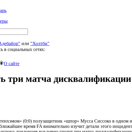
арь
феры
Адебайор"
или
"Холтби"
ь в социальных сетях:
О сайте
ть три матча дисквалификации
енхэмом» (0:0) полузащитник «шпор» Мусса Сиссоко в одном из
в ближайшее время FA внимательно изучит детали этого инциден
о игроку лондонцев все равно грозит три матча дисквалификации