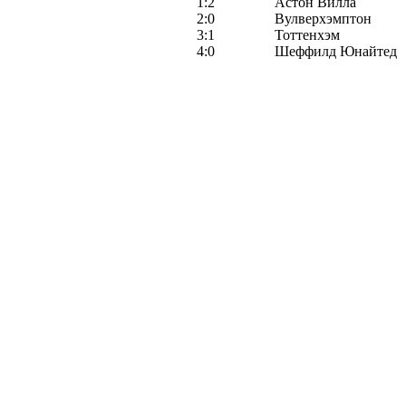
1:2
Астон Вилла
2:0
Вулверхэмптон
3:1
Тоттенхэм
4:0
Шеффилд Юнайтед