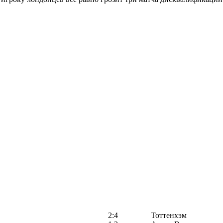
2:4
Тоттенхэм