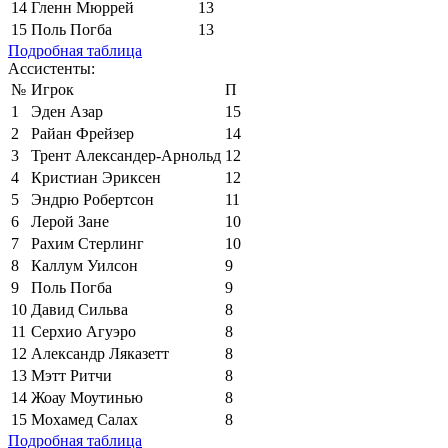
14
Гленн Мюррей
13
15
Поль Погба
13
Подробная таблица
Ассистенты:
№
Игрок
П
1
Эден Азар
15
2
Райан Фрейзер
14
3
Трент Александер-Арнольд
12
4
Кристиан Эриксен
12
5
Эндрю Робертсон
11
6
Лерой Зане
10
7
Рахим Стерлинг
10
8
Каллум Уилсон
9
9
Поль Погба
9
10
Давид Сильва
8
11
Серхио Агуэро
8
12
Александр Ляказетт
8
13
Мэтт Ритчи
8
14
Жоау Моутинью
8
15
Мохамед Салах
8
Подробная таблица