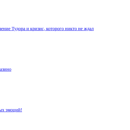
чение Тудора и кризис, которого никто не ждал
казино
ых эмоций!