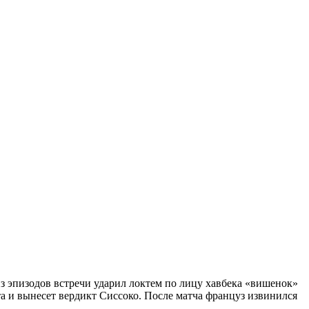
 эпизодов встречи ударил локтем по лицу хавбека «вишенок»
та и вынесет вердикт Сиссоко. После матча француз извинился
.